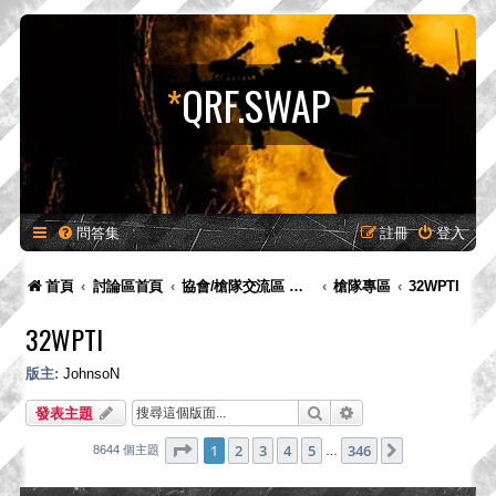
*
QRF.SWAP
問答集
註冊
登入
首頁
討論區首頁
協會/槍隊交流區 歡迎申請版面
槍隊專區
32WPTI
32WPTI
版主:
JohnsoN
搜尋
進階搜尋
發表主題
第
1
頁 (共
346
頁)
1
2
3
4
5
346
下一頁
8644 個主題
…