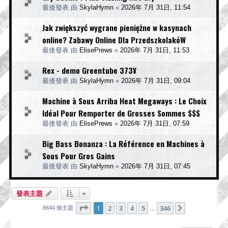
最後發表 由
SkylaHymn
«
2026年 7月 31日, 11:54
Jak zwiększyć wygrane pieniężne w kasynach
online? Zabawy Online Dla PrzedszkolakóW
最後發表 由
ElisePrews
«
2026年 7月 31日, 11:53
Rex - demo Greentube 373¥
最後發表 由
SkylaHymn
«
2026年 7月 31日, 09:04
Machine à Sous Arriba Heat Megaways : Le Choix
Idéal Pour Remporter de Grosses Sommes $$$
最後發表 由
ElisePrews
«
2026年 7月 31日, 07:59
Big Bass Bonanza : La Référence en Machines à
Sous Pour Gros Gains
最後發表 由
SkylaHymn
«
2026年 7月 31日, 07:45
發表主題
第
1
頁 (共
346
頁)
1
2
3
4
5
346
下一頁
8644 個主題
…