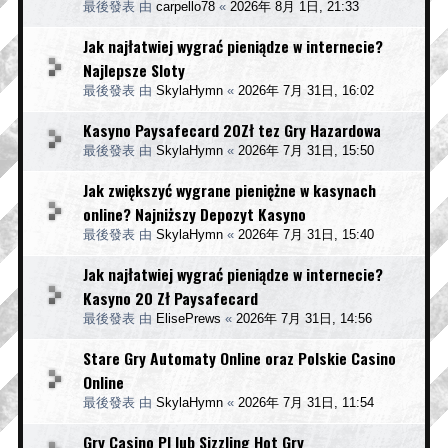
最後發表 由
carpello78
«
2026年 8月 1日, 21:33
Jak najłatwiej wygrać pieniądze w internecie?
Najlepsze Sloty
最後發表 由
SkylaHymn
«
2026年 7月 31日, 16:02
Kasyno Paysafecard 20Zł tez Gry Hazardowa
最後發表 由
SkylaHymn
«
2026年 7月 31日, 15:50
Jak zwiększyć wygrane pieniężne w kasynach
online? Najniższy Depozyt Kasyno
最後發表 由
SkylaHymn
«
2026年 7月 31日, 15:40
Jak najłatwiej wygrać pieniądze w internecie?
Kasyno 20 Zł Paysafecard
最後發表 由
ElisePrews
«
2026年 7月 31日, 14:56
Stare Gry Automaty Online oraz Polskie Casino
Online
最後發表 由
SkylaHymn
«
2026年 7月 31日, 11:54
Gry Casino Pl lub Sizzling Hot Gry