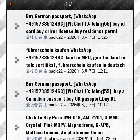
主題
Buy German passport, [WhatsApp
+4915733512463] [WeChat ID: Johnyj55],buy id
card,buy driver license,buy residence permi
最後發表 由
paolo22
«
2026年 8月 7日, 17:25
führerschein kaufen WhatsApp;
+4915733512463 kaufen MPU, goethe, kaufen
telc zertifikat, führerschein kaufen in deutsch
最後發表 由
paolo22
«
2026年 8月 7日, 12:11
Buy German passport, [WhatsApp
+4915733512463] [WeChat ID: Johnyj55], buy a
Canadian passport,buy UK passport,buy DL
最後發表 由
paolo22
«
2026年 8月 7日, 10:17
Click to Buy Pure JWH-018, AM-2201, 3-MMC
Crystal, Pink MDPV, Mephedrone, 6-APB,
Methoxetamine, Amphetamine Online
最後發表 由
blancatrader
«
2026年 8月 5日, 22:05