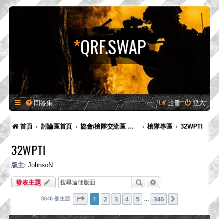
*
QRF.SWAP
問答集
註冊
登入
首頁
討論區首頁
協會/槍隊交流區 歡迎申請版面
槍隊專區
32WPTI
32WPTI
版主:
JohnsoN
搜尋
進階搜尋
發表主題
第
1
頁 (共
346
頁)
1
2
3
4
5
346
下一頁
8646 個主題
…