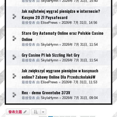
最後發表 由
SkylaHymn
«
2026年 7月 31日, 15:40
Jak najłatwiej wygrać pieniądze w internecie?
Kasyno 20 Zł Paysafecard
最後發表 由
ElisePrews
«
2026年 7月 31日, 14:56
Stare Gry Automaty Online oraz Polskie Casino
Online
最後發表 由
SkylaHymn
«
2026年 7月 31日, 11:54
Gry Casino Pl lub Sizzling Hot Gry
最後發表 由
SkylaHymn
«
2026年 7月 31日, 11:54
Jak zwiększyć wygrane pieniężne w kasynach
online? Zabawy Online Dla PrzedszkolakóW
最後發表 由
ElisePrews
«
2026年 7月 31日, 11:53
Rex - demo Greentube 373¥
最後發表 由
SkylaHymn
«
2026年 7月 31日, 09:04
發表主題