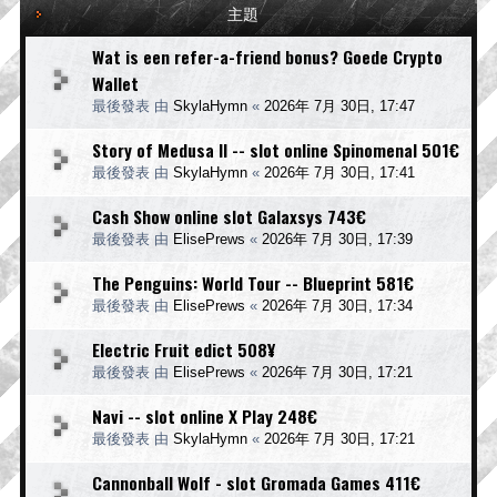
主題
Wat is een refer-a-friend bonus? Goede Crypto
Wallet
最後發表 由
SkylaHymn
«
2026年 7月 30日, 17:47
Story of Medusa II -- slot online Spinomenal 501€
最後發表 由
SkylaHymn
«
2026年 7月 30日, 17:41
Cash Show online slot Galaxsys 743€
最後發表 由
ElisePrews
«
2026年 7月 30日, 17:39
The Penguins: World Tour -- Blueprint 581€
最後發表 由
ElisePrews
«
2026年 7月 30日, 17:34
Electric Fruit edict 508¥
最後發表 由
ElisePrews
«
2026年 7月 30日, 17:21
Navi -- slot online X Play 248€
最後發表 由
SkylaHymn
«
2026年 7月 30日, 17:21
Cannonball Wolf - slot Gromada Games 411€