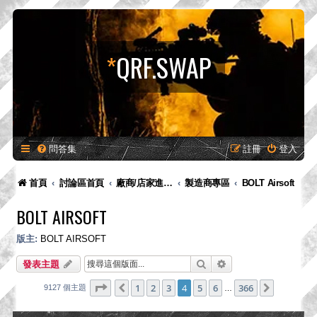
*
QRF.SWAP
問答集
註冊
登入
首頁
討論區首頁
廠商/店家進駐專區-供廠商-供廠商/店家發布新品預告、產品消息，嚴禁販售！
製造商專區
BOLT Airsoft
BOLT AIRSOFT
版主:
BOLT AIRSOFT
搜尋
進階搜尋
發表主題
第
4
頁 (共
366
頁)
1
2
3
4
5
6
366
上一頁
下一頁
9127 個主題
…