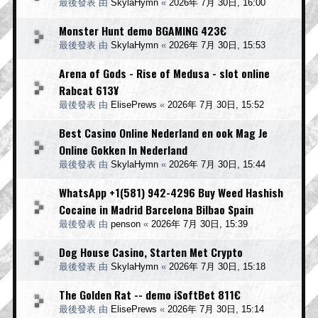
最後發表 由
SkylaHymn
«
2026年 7月 30日, 16:00
Monster Hunt demo BGAMING 423€
最後發表 由
SkylaHymn
«
2026年 7月 30日, 15:53
Arena of Gods - Rise of Medusa - slot online
Rabcat 613¥
最後發表 由
ElisePrews
«
2026年 7月 30日, 15:52
Best Casino Online Nederland en ook Mag Je
Online Gokken In Nederland
最後發表 由
SkylaHymn
«
2026年 7月 30日, 15:44
WhatsApp +1(581) 942-4296 Buy Weed Hashish
Cocaine in Madrid Barcelona Bilbao Spain
最後發表 由
penson
«
2026年 7月 30日, 15:39
Dog House Casino, Starten Met Crypto
最後發表 由
SkylaHymn
«
2026年 7月 30日, 15:18
The Golden Rat -- demo iSoftBet 811€
最後發表 由
ElisePrews
«
2026年 7月 30日, 15:14