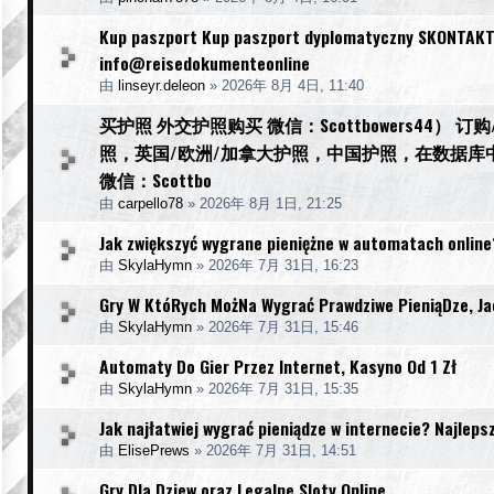
Kup paszport Kup paszport dyplomatyczny SKONTAKT
info@reisedokumenteonline
由
linseyr.deleon
»
2026年 8月 4日, 11:40
买护照 外交护照购买 微信：Scottbowers44
照，英国/欧洲/加拿大护照，中国护照，在数据
微信：Scottbo
由
carpello78
»
2026年 8月 1日, 21:25
Jak zwiększyć wygrane pieniężne w automatach onlin
由
SkylaHymn
»
2026年 7月 31日, 16:23
Gry W KtóRych MożNa Wygrać Prawdziwe PieniąDze, Ja
由
SkylaHymn
»
2026年 7月 31日, 15:46
Automaty Do Gier Przez Internet, Kasyno Od 1 Zł
由
SkylaHymn
»
2026年 7月 31日, 15:35
Jak najłatwiej wygrać pieniądze w internecie? Najleps
由
ElisePrews
»
2026年 7月 31日, 14:51
Gry Dla Dziew oraz Legalne Sloty Online