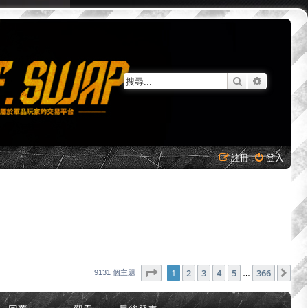
搜尋
進階搜尋
註冊
登入
第
1
頁 (共
366
頁)
1
2
3
4
5
366
下
9131 個主題
…