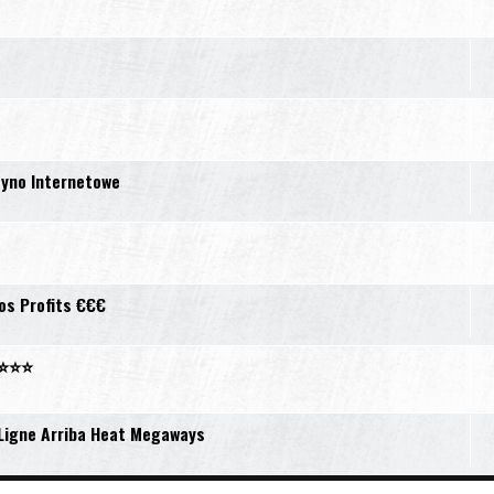
syno Internetowe
os Profits €€€
x ⭐⭐⭐
 Ligne Arriba Heat Megaways