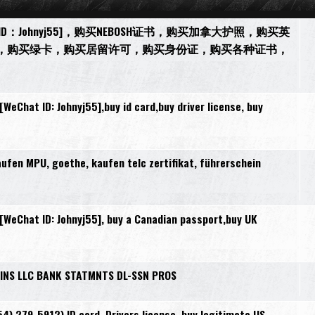
[微信ID：Johnyj55]，购买NEBOSH证书，购买加拿大护照，购买英
，购买绿卡，购买居留许可，购买身份证，购买各种证书，
Chat ID: Johnyj55],buy id card,buy driver license, buy
en MPU, goethe, kaufen telc zertifikat, führerschein
eChat ID: Johnyj55], buy a Canadian passport,buy UK
INS LLC BANK STATMNTS DL-SSN PROS
4) 279-5912) ID card, Drivers license, buy legitimate US