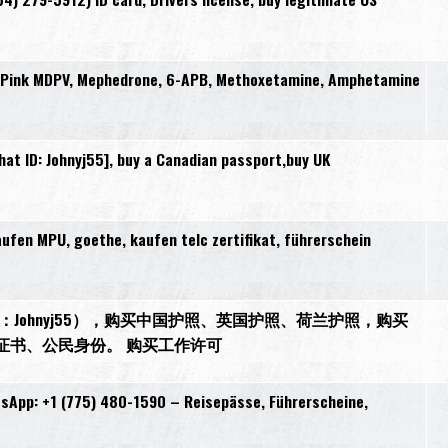
, Pink MDPV, Mephedrone, 6-APB, Methoxetamine, Amphetamine
t ID: Johnyj55], buy a Canadian passport,buy UK
en MPU, goethe, kaufen telc zertifikat, führerschein
27，微信：Johnyj55），购买中国护照、英国护照、荷兰护照，购买
证书、公民身份。 购买工作许可
sApp: +1 (775) 480-1590 – Reisepässe, Führerscheine,