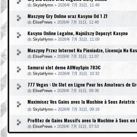
由
SkylaHymn
»
2026年 7月 31日, 11:49
Maszyny Gry Online oraz Kasyno Od 1 Zł
由
ElisePrews
»
2026年 7月 31日, 11:48
Kasyno Online Legalne, Najniższy Depozyt Kasyno
由
SkylaHymn
»
2026年 7月 31日, 11:09
Maszyny Przez Internet Na Pieniadze, Licencja Na Ka
由
ElisePrews
»
2026年 7月 31日, 11:07
Samurai slot demo AllWaySpin 783€
由
SkylaHymn
»
2026年 7月 31日, 10:32
777 Vegas : Un Slot en Ligne Pour les Amateurs de Gr
由
ElisePrews
»
2026年 7月 31日, 09:38
Maximisez Vos Gains avec la Machine à Sous Aviatri
由
SkylaHymn
»
2026年 7月 31日, 09:19
Profitez de Gains Massifs avec la Machine à Sous en
由
ElisePrews
»
2026年 7月 31日, 07:53