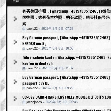
主題
购买美国护照，[WhatsApp +4915733512463] 
国护照，购买荷兰护照，购买驾照，购买社保号码
购
由
paolo22
»
2026年 8月 9日, 07:36
Buy German passport, [WhatsApp +4915733512463] [We
NEBOSH certi ,
由
paolo22
»
2026年 8月 8日, 18:06
führerschein kaufen WhatsApp; +4915733512463 kauf
kaufen in deutsch
由
paolo22
»
2026年 8月 7日, 11:37
Buy German passport, [WhatsApp +4915733512463] [W
passport,buy DL
由
paolo22
»
2026年 8月 7日, 09:23
CC-CVV BANK-TRANSFERS FULLZ MOBILE DEPOSITS LOG
由
jacobjones
»
2026年 8月 5日, 20:43
Buy Real and Fake Passports online (WhatsApp: +1 (75