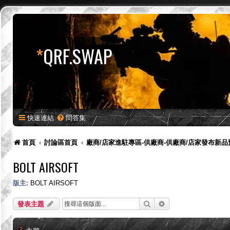
*
QRF.SWAP
快速連結
問答集
首頁
討論區首頁
廠商/店家進駐專區-供廠商-供廠商/店家發布新
BOLT AIRSOFT
版主:
BOLT AIRSOFT
搜尋
進階搜尋
發表主題