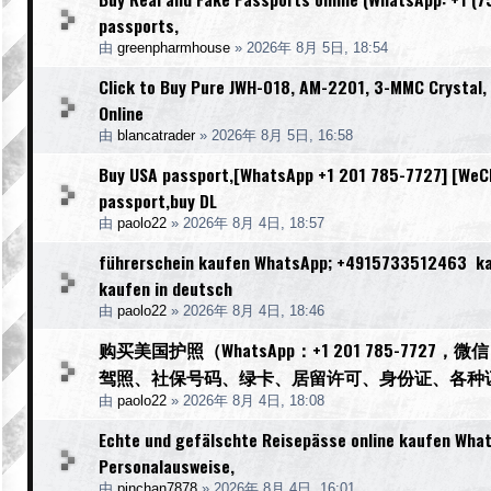
passports,
由
greenpharmhouse
»
2026年 8月 5日, 18:54
Click to Buy Pure JWH-018, AM-2201, 3-MMC Crystal
Online
由
blancatrader
»
2026年 8月 5日, 16:58
Buy USA passport,[WhatsApp +1 201 785-7727] [WeCha
passport,buy DL
由
paolo22
»
2026年 8月 4日, 18:57
führerschein kaufen WhatsApp; +4915733512463 kauf
kaufen in deutsch
由
paolo22
»
2026年 8月 4日, 18:46
购买美国护照（WhatsApp：+1 201 785-77
驾照、社保号码、绿卡、居留许可、身份证、各种
由
paolo22
»
2026年 8月 4日, 18:08
Echte und gefälschte Reisepässe online kaufen What
Personalausweise,
由
pinchan7878
»
2026年 8月 4日, 16:01