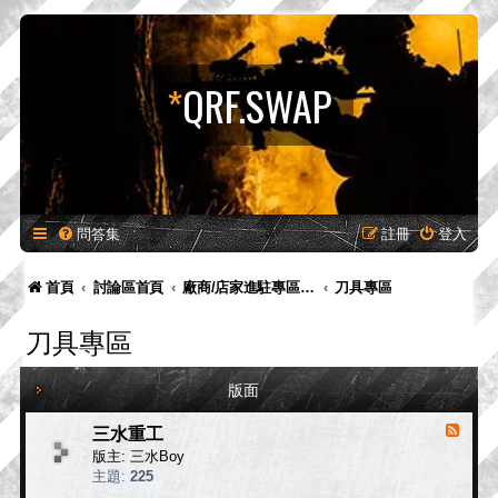
*
QRF.SWAP
問答集
註冊
登入
首頁
討論區首頁
廠商/店家進駐專區-供廠商-供廠商/店家發布新品預告、產品消息，嚴禁販售！
刀具專區
刀具專區
版面
三水重工
消
息
版主:
三水Boy
來
主題:
225
源