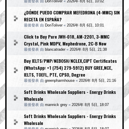
最後發表 由
DonToliver
«
2026年 8月 6日, 10:02
¿DÓNDE PUEDO COMPRAR MEFEDRONA (4-MMC) SIN
RECETA EN ESPAÑA?
最後發表 由
DonToliver
«
2026年 8月 6日, 10:01
Click to Buy Pure JWH-018, AM-2201, 3-MMC
Crystal, Pink MDPV, Mephedrone, 2C-B Now
最後發表 由
blancatrader
«
2026年 8月 5日, 21:38
Buy IELTS/PMP/NEBOSH/NCLEX,CIPT Certificates
(WhatsApp: +1 (754) 279-5912) BUY GREE,NCE,
IELTS, TOEFL, PTE, CPSO, Degree
最後發表 由
greenpharmhouse
«
2026年 8月 5日, 21:16
Soft Drinks Wholesale Suppliers - Energy Drinks
Wholesale
最後發表 由
mannick grey
«
2026年 8月 5日, 18:07
Soft Drinks Wholesale Suppliers - Energy Drinks
Wholesale
最後發表 由
mannick grey
«
2026年 8月 5日, 18:07