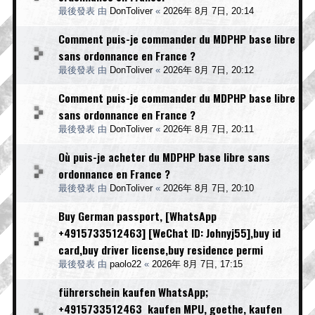
最後發表 由
DonToliver
«
2026年 8月 7日, 20:14
Comment puis-je commander du MDPHP base libre
sans ordonnance en France ?
最後發表 由
DonToliver
«
2026年 8月 7日, 20:12
Comment puis-je commander du MDPHP base libre
sans ordonnance en France ?
最後發表 由
DonToliver
«
2026年 8月 7日, 20:11
Où puis-je acheter du MDPHP base libre sans
ordonnance en France ?
最後發表 由
DonToliver
«
2026年 8月 7日, 20:10
Buy German passport, [WhatsApp
+4915733512463] [WeChat ID: Johnyj55],buy id
card,buy driver license,buy residence permi
最後發表 由
paolo22
«
2026年 8月 7日, 17:15
führerschein kaufen WhatsApp;
+4915733512463 kaufen MPU, goethe, kaufen