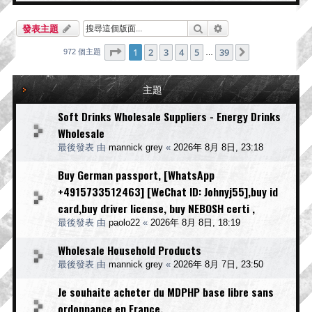
-
三
搜尋
進階搜尋
發表主題
水
重
第
1
頁 (共
39
頁)
1
2
3
4
5
39
下一頁
972 個主題
…
工
主題
Soft Drinks Wholesale Suppliers - Energy Drinks
Wholesale
最後發表 由
mannick grey
«
2026年 8月 8日, 23:18
Buy German passport, [WhatsApp
+4915733512463] [WeChat ID: Johnyj55],buy id
card,buy driver license, buy NEBOSH certi ,
最後發表 由
paolo22
«
2026年 8月 8日, 18:19
Wholesale Household Products
最後發表 由
mannick grey
«
2026年 8月 7日, 23:50
Je souhaite acheter du MDPHP base libre sans
ordonnance en France.