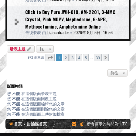
Click to Buy Pure JWH-018, AM-2201, 3-MMC
Crystal, Pink MDPV, Mephedrone, 6-APB,
Methoxetamine, Amphetamine Online
最後發表 由
blancatrader
«
2026年 8月 5日, 16:56
發表主題
第
1
頁 (共
39
頁)
1
2
3
4
5
39
下一頁
972 個主題
…
前往
版面權限
您
不能
在這個版面發表主題
您
不能
在這個版面回覆主題
您
不能
在這個版面編輯您的文章
您
不能
在這個版面刪除您的文章
您
不能
在這個版面上傳附加檔案
首頁
討論區首頁
所有顯示的時間為
UTC