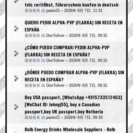
telc zertifikat, führerschein kaufen in deutsch
最後發表 由
paolo22
«
2026年 8月 7日, 11:31
QUIERO PEDIR ALPHA-PVP (FLAKKA) SIN RECETA EN
ESPAÑA
最後發表 由
DonToliver
«
2026年 8月 7日, 09:32
¿CÓMO PUEDO COMPRAR/PEDIR ALPHA-PVP
(FLAKKA) SIN RECETA EN ESPAÑA?
最後發表 由
DonToliver
«
2026年 8月 7日, 09:32
¿DÓNDE PUEDO COMPRAR ALPHA-PVP (FLAKKA) SIN
RECETA EN ESPAÑA?
最後發表 由
DonToliver
«
2026年 8月 7日, 09:32
Buy USA passport, [WhatsApp +4915733512463]
[WeChat ID: Johnyj55], buy a Canadian
passport,buy UK passport,buy Netherla
最後發表 由
paolo22
«
2026年 8月 7日, 09:18
Bulk Energy Drinks Wholesale Suppliers - Bulk