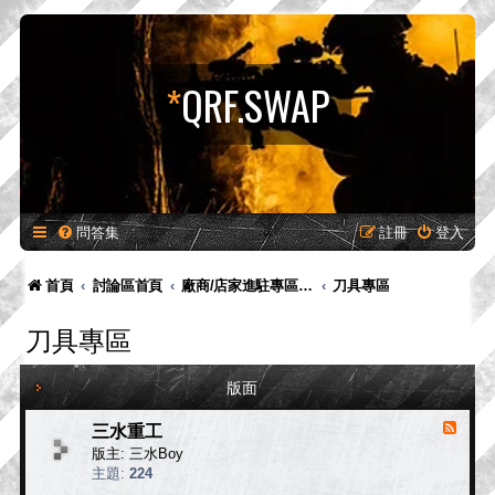
*
QRF.SWAP
問答集
註冊
登入
首頁
討論區首頁
廠商/店家進駐專區-供廠商-供廠商/店家發布新品預告、產品消息，嚴禁販售！
刀具專區
刀具專區
版面
三水重工
消
息
版主:
三水Boy
來
主題:
224
源