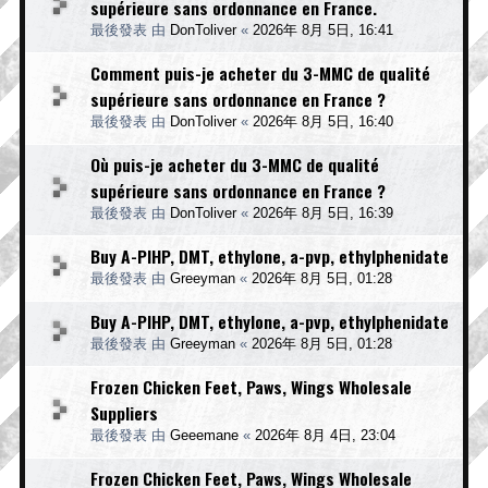
supérieure sans ordonnance en France.
最後發表 由
DonToliver
«
2026年 8月 5日, 16:41
Comment puis-je acheter du 3-MMC de qualité
supérieure sans ordonnance en France ?
最後發表 由
DonToliver
«
2026年 8月 5日, 16:40
Où puis-je acheter du 3-MMC de qualité
supérieure sans ordonnance en France ?
最後發表 由
DonToliver
«
2026年 8月 5日, 16:39
Buy A-PIHP, DMT, ethylone, a-pvp, ethylphenidate
最後發表 由
Greeyman
«
2026年 8月 5日, 01:28
Buy A-PIHP, DMT, ethylone, a-pvp, ethylphenidate
最後發表 由
Greeyman
«
2026年 8月 5日, 01:28
Frozen Chicken Feet, Paws, Wings Wholesale
Suppliers
最後發表 由
Geeemane
«
2026年 8月 4日, 23:04
Frozen Chicken Feet, Paws, Wings Wholesale