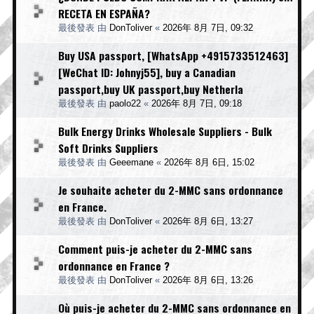
RECETA EN ESPAÑA?
最後發表 由
DonToliver
«
2026年 8月 7日, 09:32
Buy USA passport, [WhatsApp +4915733512463]
[WeChat ID: Johnyj55], buy a Canadian
passport,buy UK passport,buy Netherla
最後發表 由
paolo22
«
2026年 8月 7日, 09:18
Bulk Energy Drinks Wholesale Suppliers - Bulk
Soft Drinks Suppliers
最後發表 由
Geeemane
«
2026年 8月 6日, 15:02
Je souhaite acheter du 2-MMC sans ordonnance
en France.
最後發表 由
DonToliver
«
2026年 8月 6日, 13:27
Comment puis-je acheter du 2-MMC sans
ordonnance en France ?
最後發表 由
DonToliver
«
2026年 8月 6日, 13:26
Où puis-je acheter du 2-MMC sans ordonnance en