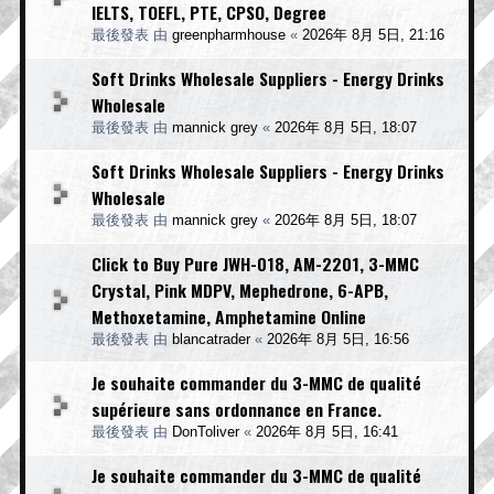
IELTS, TOEFL, PTE, CPSO, Degree
最後發表 由
greenpharmhouse
«
2026年 8月 5日, 21:16
Soft Drinks Wholesale Suppliers - Energy Drinks
Wholesale
最後發表 由
mannick grey
«
2026年 8月 5日, 18:07
Soft Drinks Wholesale Suppliers - Energy Drinks
Wholesale
最後發表 由
mannick grey
«
2026年 8月 5日, 18:07
Click to Buy Pure JWH-018, AM-2201, 3-MMC
Crystal, Pink MDPV, Mephedrone, 6-APB,
Methoxetamine, Amphetamine Online
最後發表 由
blancatrader
«
2026年 8月 5日, 16:56
Je souhaite commander du 3-MMC de qualité
supérieure sans ordonnance en France.
最後發表 由
DonToliver
«
2026年 8月 5日, 16:41
Je souhaite commander du 3-MMC de qualité