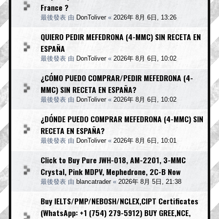
France ?
最後發表 由
DonToliver
«
2026年 8月 6日, 13:26
QUIERO PEDIR MEFEDRONA (4-MMC) SIN RECETA EN
ESPAÑA
最後發表 由
DonToliver
«
2026年 8月 6日, 10:02
¿CÓMO PUEDO COMPRAR/PEDIR MEFEDRONA (4-
MMC) SIN RECETA EN ESPAÑA?
最後發表 由
DonToliver
«
2026年 8月 6日, 10:02
¿DÓNDE PUEDO COMPRAR MEFEDRONA (4-MMC) SIN
RECETA EN ESPAÑA?
最後發表 由
DonToliver
«
2026年 8月 6日, 10:01
Click to Buy Pure JWH-018, AM-2201, 3-MMC
Crystal, Pink MDPV, Mephedrone, 2C-B Now
最後發表 由
blancatrader
«
2026年 8月 5日, 21:38
Buy IELTS/PMP/NEBOSH/NCLEX,CIPT Certificates
(WhatsApp: +1 (754) 279-5912) BUY GREE,NCE,