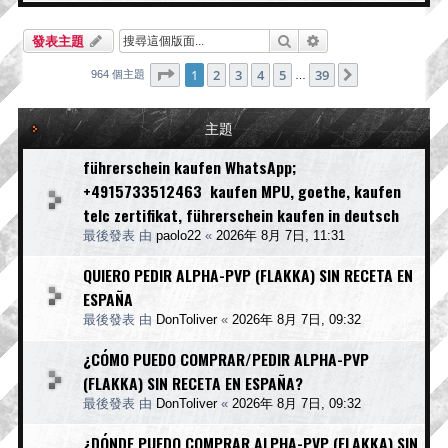
-
三
搜尋
進階搜尋
發表主題
水
重
第
1
頁 (共
39
頁)
1
2
3
4
5
39
下一頁
964 個主題
…
工
主題
führerschein kaufen WhatsApp;
+4915733512463 kaufen MPU, goethe, kaufen
telc zertifikat, führerschein kaufen in deutsch
最後發表 由
paolo22
«
2026年 8月 7日, 11:31
QUIERO PEDIR ALPHA-PVP (FLAKKA) SIN RECETA EN
ESPAÑA
最後發表 由
DonToliver
«
2026年 8月 7日, 09:32
¿CÓMO PUEDO COMPRAR/PEDIR ALPHA-PVP
(FLAKKA) SIN RECETA EN ESPAÑA?
最後發表 由
DonToliver
«
2026年 8月 7日, 09:32
¿DÓNDE PUEDO COMPRAR ALPHA-PVP (FLAKKA) SIN