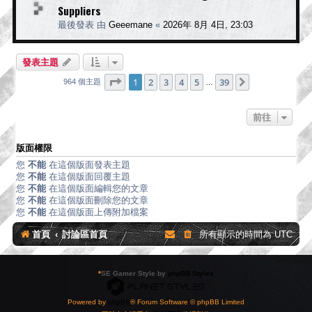
Suppliers
最後發表 由
Geeemane
«
2026年 8月 4日, 23:03
發表主題
第
1
頁 (共
39
頁)
1
2
3
4
5
39
下一頁
964 個主題
…
前往
版面權限
您
不能
在這個版面發表主題
您
不能
在這個版面回覆主題
您
不能
在這個版面編輯您的文章
您
不能
在這個版面刪除您的文章
您
不能
在這個版面上傳附加檔案
首頁
討論區首頁
所有顯示的時間為
UTC
*
SE Gamer Style by
phpBB Styles
Powered by
phpBB
® Forum Software © phpBB Limited