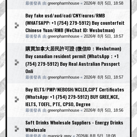
最後發表 由
greenpharmhouse
«
2026年 8月 5日, 18:58
Buy fake usd/aud/cad/CNY/euros/RMB
(WHATSAPP: +1 (754) 279-5912) Buy counterfeit
Chinese Yuan/RMB (WeChat ID: Wesbutman)
最後發表 由
greenpharmhouse
«
2026年 8月 5日, 18:57
購買加拿大居民許可證 (微信ID：Wesbutman)
Buy canadian resident permit (WhatsApp：+1
(754) 279-5912) Buy Real Australian Passport
Onli
最後發表 由
greenpharmhouse
«
2026年 8月 5日, 18:57
Buy IELTS/PMP/NEBOSH/NCLEX,CIPT Certificates
(WhatsApp: +1 (754) 279-5912) BUY GREE,NCE,
IELTS, TOEFL, PTE, CPSO, Degree
最後發表 由
greenpharmhouse
«
2026年 8月 5日, 18:56
Soft Drinks Wholesale Suppliers - Energy Drinks
Wholesale
最後發表 由
mannick grey
«
2026年 8月 5日, 18:08