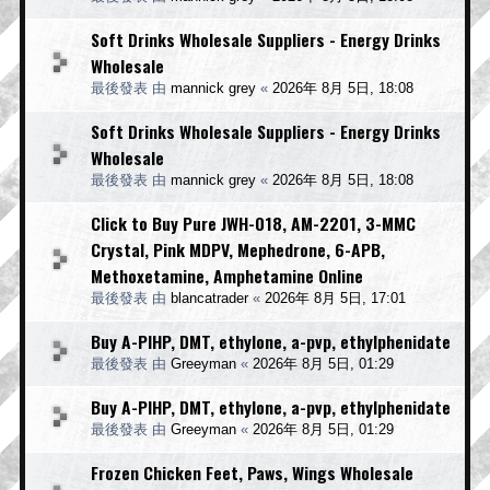
Soft Drinks Wholesale Suppliers - Energy Drinks
Wholesale
最後發表 由
mannick grey
«
2026年 8月 5日, 18:08
Soft Drinks Wholesale Suppliers - Energy Drinks
Wholesale
最後發表 由
mannick grey
«
2026年 8月 5日, 18:08
Click to Buy Pure JWH-018, AM-2201, 3-MMC
Crystal, Pink MDPV, Mephedrone, 6-APB,
Methoxetamine, Amphetamine Online
最後發表 由
blancatrader
«
2026年 8月 5日, 17:01
Buy A-PIHP, DMT, ethylone, a-pvp, ethylphenidate
最後發表 由
Greeyman
«
2026年 8月 5日, 01:29
Buy A-PIHP, DMT, ethylone, a-pvp, ethylphenidate
最後發表 由
Greeyman
«
2026年 8月 5日, 01:29
Frozen Chicken Feet, Paws, Wings Wholesale