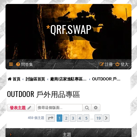
*
QRF.SWAP
問答集
註冊
登入
首頁
討論區首頁
廠商/店家進駐專區-供廠商-供廠商/店家發布新品預告、產品消息，嚴禁販售！
OUTDOOR 戶外用品專區
OUTDOOR 戶外用品專區
搜尋
進階搜尋
發表主題
第
1
頁 (共
19
頁)
1
2
3
4
5
19
下一頁
459 個主題
…
主題