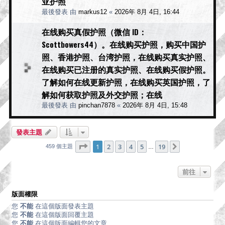
亚护照
最後發表 由
markus12
«
2026年 8月 4日, 16:44
在线购买真假护照（微信 ID：
Scottbowers44）。在线购买护照，购买中国护
照、香港护照、台湾护照，在线购买真实护照、
在线购买已注册的真实护照、在线购买假护照。
了解如何在线更新护照，在线购买英国护照，了
解如何获取护照及外交护照；在线
最後發表 由
pinchan7878
«
2026年 8月 4日, 15:48
發表主題
第
1
頁 (共
19
頁)
1
2
3
4
5
19
下一頁
459 個主題
…
前往
版面權限
您
不能
在這個版面發表主題
您
不能
在這個版面回覆主題
您
不能
在這個版面編輯您的文章