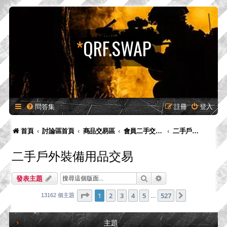
*
QRF.SWAP
問答集
註冊
登入
首頁
討論區首頁
商品交易區
會員二手交易區
二手戶外裝備用品交易
二手戶外裝備用品交易
搜尋
進階搜尋
發表主題
第
1
頁 (共
527
頁)
1
2
3
4
5
527
下一頁
13162 個主題
…
主題