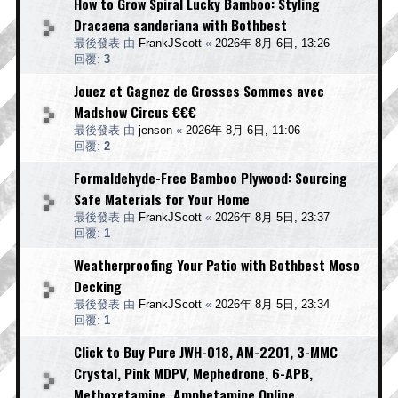
How to Grow Spiral Lucky Bamboo: Styling
Dracaena sanderiana with Bothbest
最後發表 由
FrankJScott
«
2026年 8月 6日, 13:26
回覆:
3
Jouez et Gagnez de Grosses Sommes avec
Madshow Circus €€€
最後發表 由
jenson
«
2026年 8月 6日, 11:06
回覆:
2
Formaldehyde-Free Bamboo Plywood: Sourcing
Safe Materials for Your Home
最後發表 由
FrankJScott
«
2026年 8月 5日, 23:37
回覆:
1
Weatherproofing Your Patio with Bothbest Moso
Decking
最後發表 由
FrankJScott
«
2026年 8月 5日, 23:34
回覆:
1
Click to Buy Pure JWH-018, AM-2201, 3-MMC
Crystal, Pink MDPV, Mephedrone, 6-APB,
Methoxetamine, Amphetamine Online