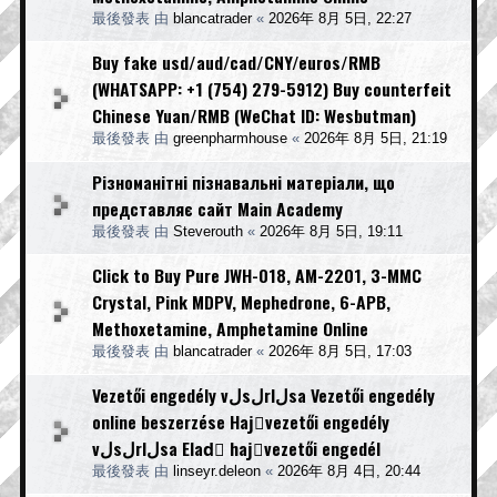
最後發表 由
blancatrader
«
2026年 8月 5日, 22:27
Buy fake usd/aud/cad/CNY/euros/RMB
(WHATSAPP: +1 (754) 279-5912) Buy counterfeit
Chinese Yuan/RMB (WeChat ID: Wesbutman)
最後發表 由
greenpharmhouse
«
2026年 8月 5日, 21:19
Різноманітні пізнавальні матеріали, що
представляє сайт Main Academy
最後發表 由
Steverouth
«
2026年 8月 5日, 19:11
Click to Buy Pure JWH-018, AM-2201, 3-MMC
Crystal, Pink MDPV, Mephedrone, 6-APB,
Methoxetamine, Amphetamine Online
最後發表 由
blancatrader
«
2026年 8月 5日, 17:03
Vezetői engedély vلsلrlلsa Vezetői engedély
online beszerzése Hajَvezetői engedély
vلsلrlلsa Eladَ hajَvezetői engedél
最後發表 由
linseyr.deleon
«
2026年 8月 4日, 20:44