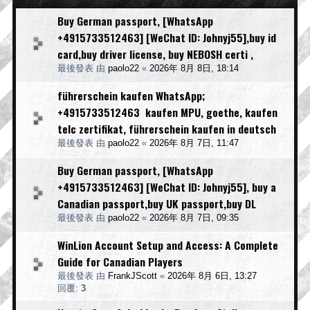
Buy German passport, [WhatsApp
+4915733512463] [WeChat ID: Johnyj55],buy id
card,buy driver license, buy NEBOSH certi ,
最後發表 由
paolo22
«
2026年 8月 8日, 18:14
führerschein kaufen WhatsApp;
+4915733512463 kaufen MPU, goethe, kaufen
telc zertifikat, führerschein kaufen in deutsch
最後發表 由
paolo22
«
2026年 8月 7日, 11:47
Buy German passport, [WhatsApp
+4915733512463] [WeChat ID: Johnyj55], buy a
Canadian passport,buy UK passport,buy DL
最後發表 由
paolo22
«
2026年 8月 7日, 09:35
WinLion Account Setup and Access: A Complete
Guide for Canadian Players
最後發表 由
FrankJScott
«
2026年 8月 6日, 13:27
回覆:
3