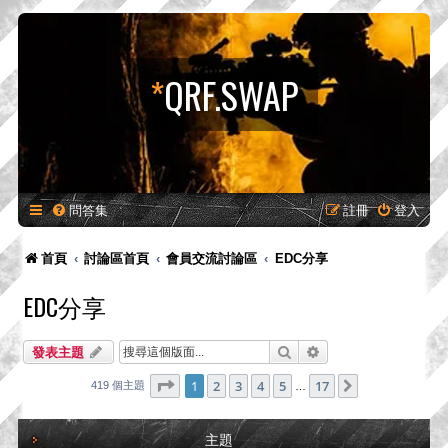
*
QRF.SWAP
問答集
註冊
登入
首頁
討論區首頁
會員交流討論區
EDC分享
EDC分享
搜尋
進階搜尋
發表主題
第
1
頁 (共
17
頁)
1
2
3
4
5
17
下一頁
419 個主題
…
主題