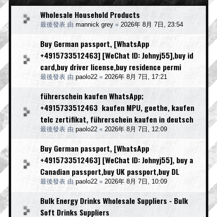
Wholesale Household Products
最後發表 由
mannick grey
«
2026年 8月 7日, 23:54
Buy German passport, [WhatsApp
+4915733512463] [WeChat ID: Johnyj55],buy id
card,buy driver license,buy residence permi
最後發表 由
paolo22
«
2026年 8月 7日, 17:21
führerschein kaufen WhatsApp;
+4915733512463 kaufen MPU, goethe, kaufen
telc zertifikat, führerschein kaufen in deutsch
最後發表 由
paolo22
«
2026年 8月 7日, 12:09
Buy German passport, [WhatsApp
+4915733512463] [WeChat ID: Johnyj55], buy a
Canadian passport,buy UK passport,buy DL
最後發表 由
paolo22
«
2026年 8月 7日, 10:09
Bulk Energy Drinks Wholesale Suppliers - Bulk
Soft Drinks Suppliers