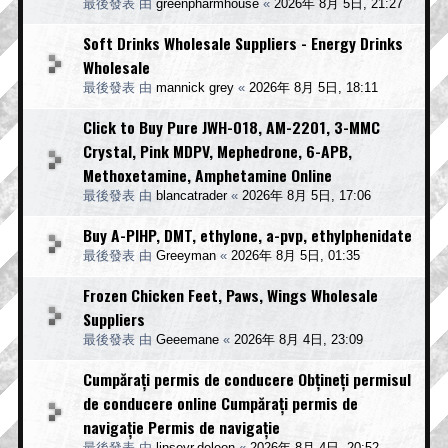
最後發表 由
greenpharmhouse
«
2026年 8月 5日, 21:27
Soft Drinks Wholesale Suppliers - Energy Drinks
Wholesale
最後發表 由
mannick grey
«
2026年 8月 5日, 18:11
Click to Buy Pure JWH-018, AM-2201, 3-MMC
Crystal, Pink MDPV, Mephedrone, 6-APB,
Methoxetamine, Amphetamine Online
最後發表 由
blancatrader
«
2026年 8月 5日, 17:06
Buy A-PIHP, DMT, ethylone, a-pvp, ethylphenidate
最後發表 由
Greeyman
«
2026年 8月 5日, 01:35
Frozen Chicken Feet, Paws, Wings Wholesale
Suppliers
最後發表 由
Geeemane
«
2026年 8月 4日, 23:09
Cumpărați permis de conducere Obțineți permisul
de conducere online Cumpărați permis de
navigație Permis de navigație
最後發表 由
linseyr.deleon
«
2026年 8月 4日, 20:52