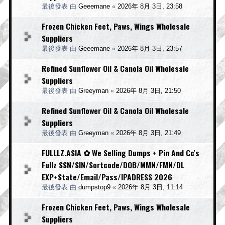
最後發表 由
Geeemane
«
2026年 8月 3日, 23:58
Frozen Chicken Feet, Paws, Wings Wholesale
Suppliers
最後發表 由
Geeemane
«
2026年 8月 3日, 23:57
Refined Sunflower Oil & Canola Oil Wholesale
Suppliers
最後發表 由
Greeyman
«
2026年 8月 3日, 21:50
Refined Sunflower Oil & Canola Oil Wholesale
Suppliers
最後發表 由
Greeyman
«
2026年 8月 3日, 21:49
FULLLZ.ASIA ✿ We Selling Dumps + Pin And Cc's
Fullz SSN/SIN/Sortcode/DOB/MMN/FMN/DL
EXP+State/Email/Pass/IPADRESS 2026
最後發表 由
dumpstop9
«
2026年 8月 3日, 11:14
Frozen Chicken Feet, Paws, Wings Wholesale
Suppliers