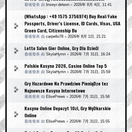
最後發表 由
linseyr.deleon
«
2026年 8月 4日, 11:41
(WhatsApp : +49 1575 3756974) Buy Real/Fake
Passports, Driver’s License, ID Cards, Visas, USA
Green Card, Citizenship Bu
最後發表 由
carpello78
«
2026年 8月 1日, 21:21
Lotto Salon Gier Online, Gry Dla DziećI
最後發表 由
SkylaHymn
«
2026年 7月 31日, 16:24
Polskie Kasyno 2026, Casino Online Top 5
最後發表 由
SkylaHymn
«
2026年 7月 31日, 15:59
Gry Hazardowe Na Prawdziwe PieniąDze tez
Najnowsze Kasyna Internetowe
最後發表 由
ElisePrews
«
2026年 7月 31日, 15:58
Kasyno Online Depozyt 10zl, Gry WęDkarskie
Online
最後發表 由
ElisePrews
«
2026年 7月 31日, 15:55