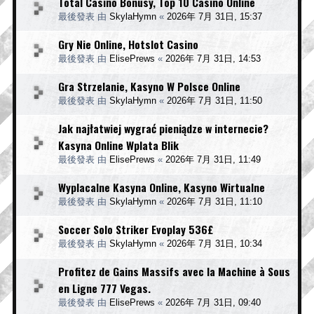
Total Casino Bonusy, Top 10 Casino Online
最後發表 由
SkylaHymn
«
2026年 7月 31日, 15:37
Gry Nie Online, Hotslot Casino
最後發表 由
ElisePrews
«
2026年 7月 31日, 14:53
Gra Strzelanie, Kasyno W Polsce Online
最後發表 由
SkylaHymn
«
2026年 7月 31日, 11:50
Jak najłatwiej wygrać pieniądze w internecie?
Kasyna Online Wplata Blik
最後發表 由
ElisePrews
«
2026年 7月 31日, 11:49
Wyplacalne Kasyna Online, Kasyno Wirtualne
最後發表 由
SkylaHymn
«
2026年 7月 31日, 11:10
Soccer Solo Striker Evoplay 536£
最後發表 由
SkylaHymn
«
2026年 7月 31日, 10:34
Profitez de Gains Massifs avec la Machine à Sous
en Ligne 777 Vegas.
最後發表 由
ElisePrews
«
2026年 7月 31日, 09:40