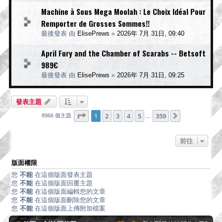
Machine à Sous Mega Moolah : Le Choix Idéal Pour
Remporter de Grosses Sommes!!
最後發表 由
ElisePrews
«
2026年 7月 31日, 09:40
April Fury and the Chamber of Scarabs -- Betsoft
989€
最後發表 由
ElisePrews
«
2026年 7月 31日, 09:25
發表主題
第
1
頁 (共
359
頁)
1
2
3
4
5
359
下一頁
8966 個主題
…
前往
版面權限
您
不能
在這個版面發表主題
您
不能
在這個版面回覆主題
您
不能
在這個版面編輯您的文章
您
不能
在這個版面刪除您的文章
您
不能
在這個版面上傳附加檔案