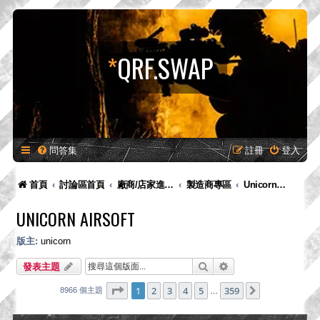
*
QRF.SWAP
問答集
註冊
登入
首頁
討論區首頁
廠商/店家進駐專區-供廠商-供廠商/店家發布新品預告、產品消息，嚴禁販售！
製造商專區
Unicorn Airsoft
UNICORN AIRSOFT
版主:
unicorn
搜尋
進階搜尋
發表主題
第
1
頁 (共
359
頁)
1
2
3
4
5
359
下一頁
8966 個主題
…