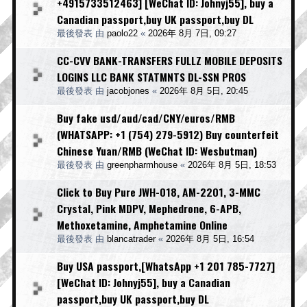
+4915733512463] [WeChat ID: Johnyj55], buy a
Canadian passport,buy UK passport,buy DL
最後發表 由
paolo22
«
2026年 8月 7日, 09:27
CC-CVV BANK-TRANSFERS FULLZ MOBILE DEPOSITS
LOGINS LLC BANK STATMNTS DL-SSN PROS
最後發表 由
jacobjones
«
2026年 8月 5日, 20:45
Buy fake usd/aud/cad/CNY/euros/RMB
(WHATSAPP: +1 (754) 279-5912) Buy counterfeit
Chinese Yuan/RMB (WeChat ID: Wesbutman)
最後發表 由
greenpharmhouse
«
2026年 8月 5日, 18:53
Click to Buy Pure JWH-018, AM-2201, 3-MMC
Crystal, Pink MDPV, Mephedrone, 6-APB,
Methoxetamine, Amphetamine Online
最後發表 由
blancatrader
«
2026年 8月 5日, 16:54
Buy USA passport,[WhatsApp +1 201 785-7727]
[WeChat ID: Johnyj55], buy a Canadian
passport,buy UK passport,buy DL