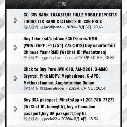
主題
CC-CVV BANK-TRANSFERS FULLZ MOBILE DEPOSITS
LOGINS LLC BANK STATMNTS DL-SSN PROS
最後發表 由
jacobjones
«
2026年 8月 5日, 20:45
Buy fake usd/aud/cad/CNY/euros/RMB
(WHATSAPP: +1 (754) 279-5912) Buy counterfeit
Chinese Yuan/RMB (WeChat ID: Wesbutman)
最後發表 由
greenpharmhouse
«
2026年 8月 5日, 18:53
Click to Buy Pure JWH-018, AM-2201, 3-MMC
Crystal, Pink MDPV, Mephedrone, 6-APB,
Methoxetamine, Amphetamine Online
最後發表 由
blancatrader
«
2026年 8月 5日, 16:54
Buy USA passport,[WhatsApp +1 201 785-7727]
[WeChat ID: Johnyj55], buy a Canadian
passport,buy UK passport,buy DL
最後發表 由
paolo22
«
2026年 8月 4日, 18:56