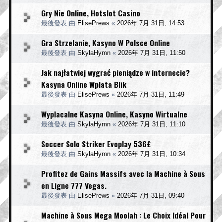
Gry Nie Online, Hotslot Casino
最後發表 由
ElisePrews
«
2026年 7月 31日, 14:53
Gra Strzelanie, Kasyno W Polsce Online
最後發表 由
SkylaHymn
«
2026年 7月 31日, 11:50
Jak najłatwiej wygrać pieniądze w internecie?
Kasyna Online Wplata Blik
最後發表 由
ElisePrews
«
2026年 7月 31日, 11:49
Wyplacalne Kasyna Online, Kasyno Wirtualne
最後發表 由
SkylaHymn
«
2026年 7月 31日, 11:10
Soccer Solo Striker Evoplay 536£
最後發表 由
SkylaHymn
«
2026年 7月 31日, 10:34
Profitez de Gains Massifs avec la Machine à Sous
en Ligne 777 Vegas.
最後發表 由
ElisePrews
«
2026年 7月 31日, 09:40
Machine à Sous Mega Moolah : Le Choix Idéal Pour