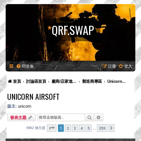
*
QRF.SWAP
問答集
註冊
登入
首頁
討論區首頁
廠商/店家進駐專區-供廠商-供廠商/店家發布新品預告、產品消息，嚴禁販售！
製造商專區
Unicorn Airsoft
UNICORN AIRSOFT
版主:
unicorn
搜尋
進階搜尋
發表主題
第
1
頁 (共
359
頁)
1
2
3
4
5
359
下一頁
8962 個主題
…