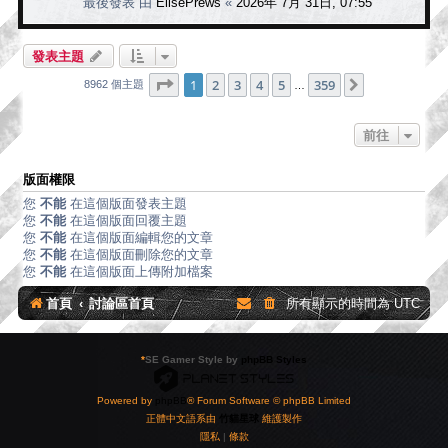
最後發表 由
ElisePrews
«
2026年 7月 31日, 07:55
發表主題
第
1
頁 (共
359
頁)
1
2
3
4
5
359
下一頁
8962 個主題
…
前往
版面權限
您
不能
在這個版面發表主題
您
不能
在這個版面回覆主題
您
不能
在這個版面編輯您的文章
您
不能
在這個版面刪除您的文章
您
不能
在這個版面上傳附加檔案
首頁
討論區首頁
所有顯示的時間為
UTC
*
SE Gamer Style by
phpBB Styles
Powered by
phpBB
® Forum Software © phpBB Limited
正體中文語系由
竹貓星球
維護製作
隱私
|
條款