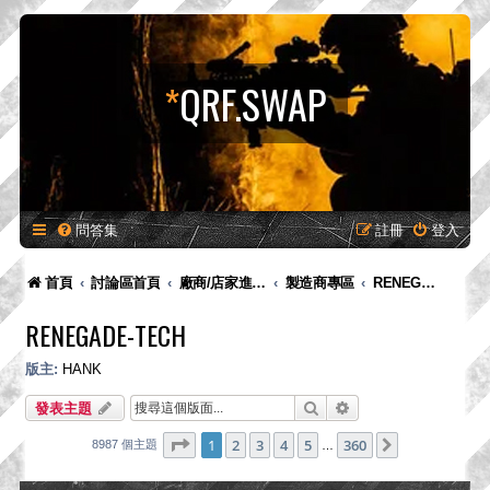
*
QRF.SWAP
問答集
註冊
登入
首頁
討論區首頁
廠商/店家進駐專區-供廠商-供廠商/店家發布新品預告、產品消息，嚴禁販售！
製造商專區
RENEGADE-Tech
RENEGADE-TECH
版主:
HANK
搜尋
進階搜尋
發表主題
第
1
頁 (共
360
頁)
1
2
3
4
5
360
下一頁
8987 個主題
…