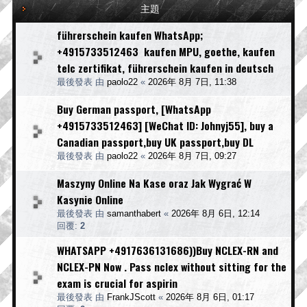
主題
führerschein kaufen WhatsApp;
+4915733512463 kaufen MPU, goethe, kaufen
telc zertifikat, führerschein kaufen in deutsch
最後發表 由
paolo22
«
2026年 8月 7日, 11:38
Buy German passport, [WhatsApp
+4915733512463] [WeChat ID: Johnyj55], buy a
Canadian passport,buy UK passport,buy DL
最後發表 由
paolo22
«
2026年 8月 7日, 09:27
Maszyny Online Na Kase oraz Jak Wygrać W
Kasynie Online
最後發表 由
samanthabert
«
2026年 8月 6日, 12:14
回覆:
2
WHATSAPP +4917636131686))Buy NCLEX-RN and
NCLEX-PN Now . Pass nclex without sitting for the
exam is crucial for aspirin
最後發表 由
FrankJScott
«
2026年 8月 6日, 01:17