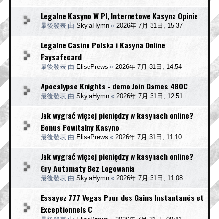
Legalne Kasyno W Pl, Internetowe Kasyna Opinie
最後發表 由
SkylaHymn
«
2026年 7月 31日, 15:37
Legalne Casino Polska i Kasyna Online
Paysafecard
最後發表 由
ElisePrews
«
2026年 7月 31日, 14:54
Apocalypse Knights - demo Join Games 480€
最後發表 由
SkylaHymn
«
2026年 7月 31日, 12:51
Jak wygrać więcej pieniędzy w kasynach online?
Bonus Powitalny Kasyno
最後發表 由
ElisePrews
«
2026年 7月 31日, 11:10
Jak wygrać więcej pieniędzy w kasynach online?
Gry Automaty Bez Logowania
最後發表 由
SkylaHymn
«
2026年 7月 31日, 11:08
Essayez 777 Vegas Pour des Gains Instantanés et
Exceptionnels €