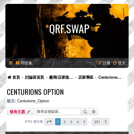
*
QRF.SWAP
問答集
註冊
登入
首頁
討論區首頁
廠商/店家進駐專區-供廠商-供廠商/店家發布新品預告、產品消息，嚴禁販售！
店家專區
Centurions Option
CENTURIONS OPTION
版主:
Centurions_Option
搜尋
進階搜尋
發表主題
第
1
頁 (共
351
頁)
1
2
3
4
5
351
下一頁
8751 個主題
…