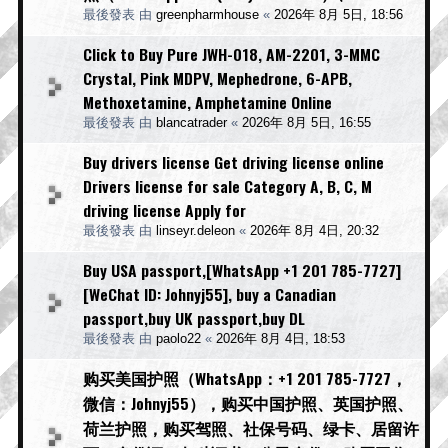
最後發表 由
greenpharmhouse
«
2026年 8月 5日, 18:56
Click to Buy Pure JWH-018, AM-2201, 3-MMC
Crystal, Pink MDPV, Mephedrone, 6-APB,
Methoxetamine, Amphetamine Online
最後發表 由
blancatrader
«
2026年 8月 5日, 16:55
Buy drivers license Get driving license online
Drivers license for sale Category A, B, C, M
driving license Apply for
最後發表 由
linseyr.deleon
«
2026年 8月 4日, 20:32
Buy USA passport,[WhatsApp +1 201 785-7727]
[WeChat ID: Johnyj55], buy a Canadian
passport,buy UK passport,buy DL
最後發表 由
paolo22
«
2026年 8月 4日, 18:53
购买美国护照（WhatsApp：+1 201 785-7727，
微信：Johnyj55），购买中国护照、英国护照、
荷兰护照，购买驾照、社保号码、绿卡、居留许