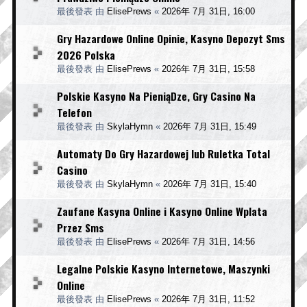
最後發表 由
ElisePrews
«
2026年 7月 31日, 16:00
Gry Hazardowe Online Opinie, Kasyno Depozyt Sms
2026 Polska
最後發表 由
ElisePrews
«
2026年 7月 31日, 15:58
Polskie Kasyno Na PieniąDze, Gry Casino Na
Telefon
最後發表 由
SkylaHymn
«
2026年 7月 31日, 15:49
Automaty Do Gry Hazardowej lub Ruletka Total
Casino
最後發表 由
SkylaHymn
«
2026年 7月 31日, 15:40
Zaufane Kasyna Online i Kasyno Online Wplata
Przez Sms
最後發表 由
ElisePrews
«
2026年 7月 31日, 14:56
Legalne Polskie Kasyno Internetowe, Maszynki
Online
最後發表 由
ElisePrews
«
2026年 7月 31日, 11:52