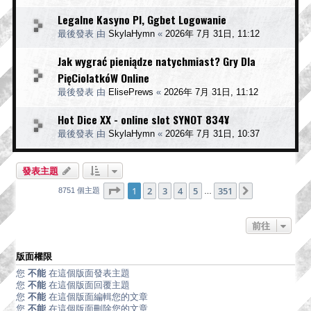
Legalne Kasyno Pl, Ggbet Logowanie
最後發表 由
SkylaHymn
«
2026年 7月 31日, 11:12
Jak wygrać pieniądze natychmiast? Gry Dla
PięCiolatkóW Online
最後發表 由
ElisePrews
«
2026年 7月 31日, 11:12
Hot Dice XX - online slot SYNOT 834¥
最後發表 由
SkylaHymn
«
2026年 7月 31日, 10:37
發表主題
第
1
頁 (共
351
頁)
1
2
3
4
5
351
下一頁
8751 個主題
…
前往
版面權限
您
不能
在這個版面發表主題
您
不能
在這個版面回覆主題
您
不能
在這個版面編輯您的文章
您
不能
在這個版面刪除您的文章