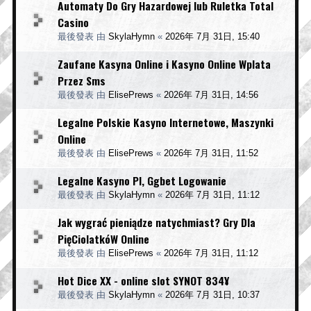
Automaty Do Gry Hazardowej lub Ruletka Total
Casino
最後發表 由
SkylaHymn
«
2026年 7月 31日, 15:40
Zaufane Kasyna Online i Kasyno Online Wplata
Przez Sms
最後發表 由
ElisePrews
«
2026年 7月 31日, 14:56
Legalne Polskie Kasyno Internetowe, Maszynki
Online
最後發表 由
ElisePrews
«
2026年 7月 31日, 11:52
Legalne Kasyno Pl, Ggbet Logowanie
最後發表 由
SkylaHymn
«
2026年 7月 31日, 11:12
Jak wygrać pieniądze natychmiast? Gry Dla
PięCiolatkóW Online
最後發表 由
ElisePrews
«
2026年 7月 31日, 11:12
Hot Dice XX - online slot SYNOT 834¥
最後發表 由
SkylaHymn
«
2026年 7月 31日, 10:37