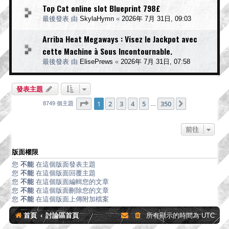
Top Cat online slot Blueprint 798£
最後發表 由
SkylaHymn
«
2026年 7月 31日, 09:03
Arriba Heat Megaways : Visez le Jackpot avec
cette Machine à Sous Incontournable.
最後發表 由
ElisePrews
«
2026年 7月 31日, 07:58
發表主題
第
1
頁 (共
350
頁)
1
2
3
4
5
350
下一頁
8749 個主題
…
前往
版面權限
您
不能
在這個版面發表主題
您
不能
在這個版面回覆主題
您
不能
在這個版面編輯您的文章
您
不能
在這個版面刪除您的文章
您
不能
在這個版面上傳附加檔案
首頁
討論區首頁
所有顯示的時間為
UTC