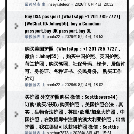
最後發表 由
linseyr.deleon
«
2026年 8月 4日, 20:32
Buy USA passport,[WhatsApp +1 201 785-7727]
[WeChat ID: Johnyj55], buy a Canadian
passport,buy UK passport,buy DL
最後發表 由
paolo22
«
2026年 8月 4日, 18:53
购买美国护照（WhatsApp：+1 201 785-7727，
微信：Johnyj55），购买中国护照、英国护照、
荷兰护照，购买驾照、社保号码、绿卡、居留许
可、身份证、各种证书、公民身份。 购买工作
许可
最後發表 由
paolo22
«
2026年 8月 4日, 18:02
买护照 外交护照购买 微信：Scottbowers44）
订购/购买/获取/购买护照 ，美国护照合法，真
实，生物合法护照，英国/欧洲/加拿大护照，中
国护照，在数据库中注册的澳大利亚护照，出售
护照，我在哪里可以获得护照 微信：Scottbo
最後發表 由
pinchan7878
«
2026年 8月 4日, 15:51