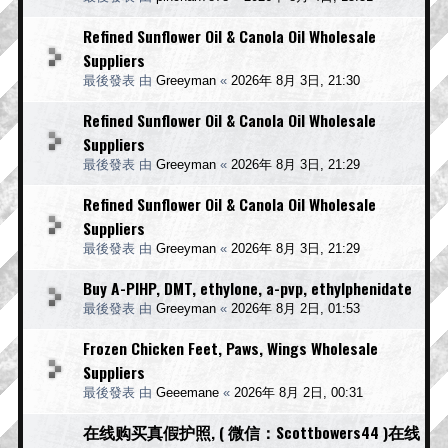
Refined Sunflower Oil & Canola Oil Wholesale
Suppliers
最後發表 由
Greeyman
«
2026年 8月 3日, 21:30
Refined Sunflower Oil & Canola Oil Wholesale
Suppliers
最後發表 由
Greeyman
«
2026年 8月 3日, 21:29
Refined Sunflower Oil & Canola Oil Wholesale
Suppliers
最後發表 由
Greeyman
«
2026年 8月 3日, 21:29
Buy A-PIHP, DMT, ethylone, a-pvp, ethylphenidate
最後發表 由
Greeyman
«
2026年 8月 2日, 01:53
Frozen Chicken Feet, Paws, Wings Wholesale
Suppliers
最後發表 由
Geeemane
«
2026年 8月 2日, 00:31
在线购买真假护照, ( 微信：Scottbowers44 )在线