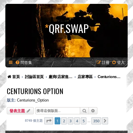
*
QRF.SWAP
問答集
註冊
登入
首頁
討論區首頁
廠商/店家進駐專區-供廠商-供廠商/店家發布新品預告、產品消息，嚴禁販售！
店家專區
Centurions Option
CENTURIONS OPTION
版主:
Centurions_Option
搜尋
進階搜尋
發表主題
第
1
頁 (共
350
頁)
1
2
3
4
5
350
下一頁
8749 個主題
…