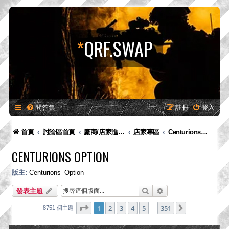
*
QRF.SWAP
問答集
註冊
登入
首頁
討論區首頁
廠商/店家進駐專區-供廠商-供廠商/店家發布新品預告、產品消息，嚴禁販售！
店家專區
Centurions Option
CENTURIONS OPTION
版主:
Centurions_Option
搜尋
進階搜尋
發表主題
第
1
頁 (共
351
頁)
1
2
3
4
5
351
下一頁
8751 個主題
…