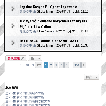
Legalne Kasyno Pl, Ggbet Logowanie
最後發表 由
SkylaHymn
«
2026年 7月 31日, 11:12
Jak wygrać pieniądze natychmiast? Gry Dla
PięCiolatkóW Online
最後發表 由
ElisePrews
«
2026年 7月 31日, 11:12
Hot Dice XX - online slot SYNOT 834¥
最後發表 由
SkylaHymn
«
2026年 7月 31日, 10:37
發表主題
第
1
頁 (共
351
頁)
1
2
3
4
5
351
下一頁
8751 個主題
…
前往
版面權限
您
不能
在這個版面發表主題
您
不能
在這個版面回覆主題
您
不能
在這個版面編輯您的文章
您
不能
在這個版面刪除您的文章