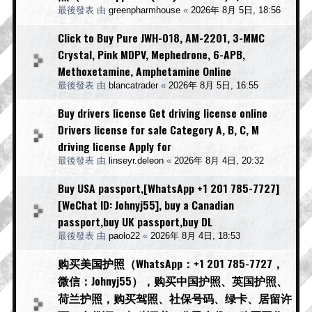
最後發表 由
greenpharmhouse
«
2026年 8月 5日, 18:56
Click to Buy Pure JWH-018, AM-2201, 3-MMC
Crystal, Pink MDPV, Mephedrone, 6-APB,
Methoxetamine, Amphetamine Online
最後發表 由
blancatrader
«
2026年 8月 5日, 16:55
Buy drivers license Get driving license online
Drivers license for sale Category A, B, C, M
driving license Apply for
最後發表 由
linseyr.deleon
«
2026年 8月 4日, 20:32
Buy USA passport,[WhatsApp +1 201 785-7727]
[WeChat ID: Johnyj55], buy a Canadian
passport,buy UK passport,buy DL
最後發表 由
paolo22
«
2026年 8月 4日, 18:53
购买美国护照（WhatsApp：+1 201 785-7727，
微信：Johnyj55），购买中国护照、英国护照、
荷兰护照，购买驾照、社保号码、绿卡、居留许