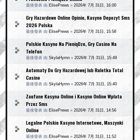
最後發表 由
ElisePrews
«
2026年 7月 31日, 16:00
Gry Hazardowe Online Opinie, Kasyno Depozyt Sms
2026 Polska
最後發表 由
ElisePrews
«
2026年 7月 31日, 15:58
Polskie Kasyno Na PieniąDze, Gry Casino Na
Telefon
最後發表 由
SkylaHymn
«
2026年 7月 31日, 15:49
Automaty Do Gry Hazardowej lub Ruletka Total
Casino
最後發表 由
SkylaHymn
«
2026年 7月 31日, 15:40
Zaufane Kasyna Online i Kasyno Online Wplata
Przez Sms
最後發表 由
ElisePrews
«
2026年 7月 31日, 14:56
Legalne Polskie Kasyno Internetowe, Maszynki
Online
最後發表 由
ElisePrews
«
2026年 7月 31日, 11:52