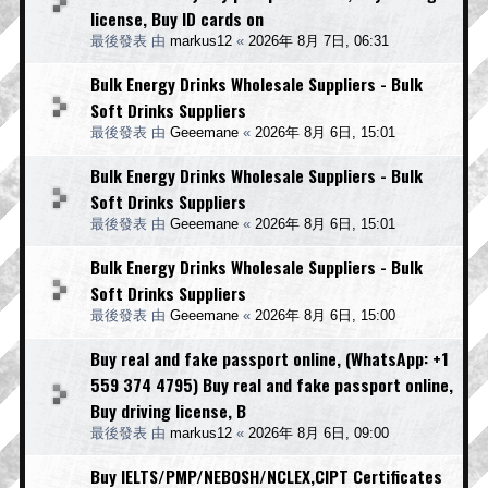
license, Buy ID cards on
最後發表 由
markus12
«
2026年 8月 7日, 06:31
Bulk Energy Drinks Wholesale Suppliers - Bulk
Soft Drinks Suppliers
最後發表 由
Geeemane
«
2026年 8月 6日, 15:01
Bulk Energy Drinks Wholesale Suppliers - Bulk
Soft Drinks Suppliers
最後發表 由
Geeemane
«
2026年 8月 6日, 15:01
Bulk Energy Drinks Wholesale Suppliers - Bulk
Soft Drinks Suppliers
最後發表 由
Geeemane
«
2026年 8月 6日, 15:00
Buy real and fake passport online, (WhatsApp: +1
559 374 4795) Buy real and fake passport online,
Buy driving license, B
最後發表 由
markus12
«
2026年 8月 6日, 09:00
Buy IELTS/PMP/NEBOSH/NCLEX,CIPT Certificates