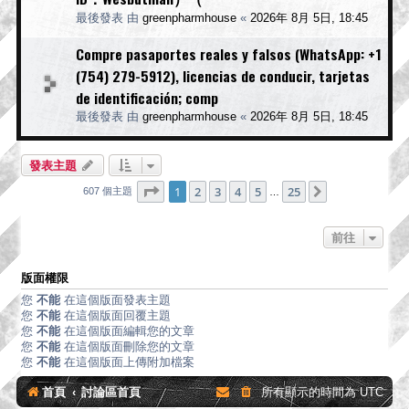
最後發表 由
greenpharmhouse
«
2026年 8月 5日, 18:45
Compre pasaportes reales y falsos (WhatsApp: +1
(754) 279-5912), licencias de conducir, tarjetas
de identificación; comp
最後發表 由
greenpharmhouse
«
2026年 8月 5日, 18:45
發表主題
第
1
頁 (共
25
頁)
1
2
3
4
5
25
下一頁
607 個主題
…
前往
版面權限
您
不能
在這個版面發表主題
您
不能
在這個版面回覆主題
您
不能
在這個版面編輯您的文章
您
不能
在這個版面刪除您的文章
您
不能
在這個版面上傳附加檔案
首頁
討論區首頁
所有顯示的時間為
UTC