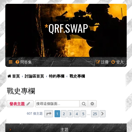
*
QRF.SWAP
問答集
註冊
登入
首頁
討論區首頁
特約專欄
戰史專欄
戰史專欄
搜尋
進階搜尋
發表主題
第
1
頁 (共
25
頁)
1
2
3
4
5
25
下一頁
607 個主題
…
主題