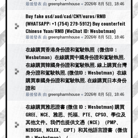
最後發表 由
greenpharmhouse
«
2026年 8月 5日, 18:46
Buy fake usd/aud/cad/CNY/euros/RMB
(WHATSAPP: +1 (754) 279-5912) Buy counterfeit
Chinese Yuan/RMB (WeChat ID: Wesbutman)
最後發表 由
greenpharmhouse
«
2026年 8月 5日, 18:46
在線購買香港身份證和駕駛執照（微信ID：
Wesbutman）在線購買中國身份證和駕駛執照.
在線購買韓國身份證和駕駛執照. 線上購買台灣
身分證和駕駛執照. (微信ID：Wesbutman）在線
購買泰國身份證和駕駛執照. 在線購買日本身份
證和
最後發表 由
greenpharmhouse
«
2026年 8月 5日, 18:46
在線購買雅思證書 (微信 ID：Wesbutman) 購買
GREE、NCE、雅思、托福、PTE、CPSO、學位及
其他文件。我們也提供文憑（NCE）（PMP、
NEBOSH、NCLEX、CIPT）和其他語言證書（微信
ID：Wesbutman）（