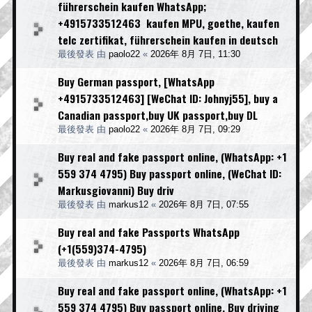
führerschein kaufen WhatsApp;
+4915733512463 kaufen MPU, goethe, kaufen
telc zertifikat, führerschein kaufen in deutsch
最後發表 由
paolo22
«
2026年 8月 7日, 11:30
Buy German passport, [WhatsApp
+4915733512463] [WeChat ID: Johnyj55], buy a
Canadian passport,buy UK passport,buy DL
最後發表 由
paolo22
«
2026年 8月 7日, 09:29
Buy real and fake passport online, (WhatsApp: +1
559 374 4795) Buy passport online, (WeChat ID:
Markusgiovanni) Buy driv
最後發表 由
markus12
«
2026年 8月 7日, 07:55
Buy real and fake Passports WhatsApp
(+1(559)374-4795)
最後發表 由
markus12
«
2026年 8月 7日, 06:59
Buy real and fake passport online, (WhatsApp: +1
559 374 4795) Buy passport online, Buy driving