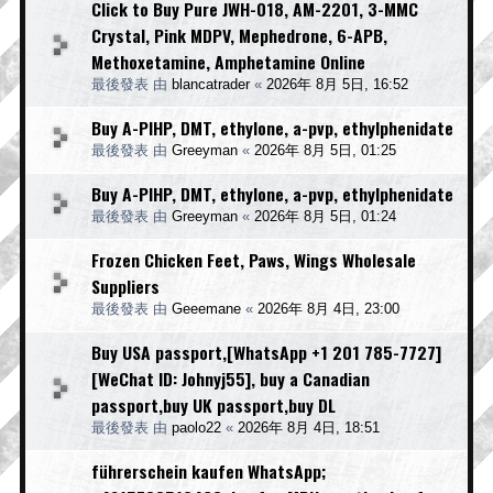
Click to Buy Pure JWH-018, AM-2201, 3-MMC
Crystal, Pink MDPV, Mephedrone, 6-APB,
Methoxetamine, Amphetamine Online
最後發表 由
blancatrader
«
2026年 8月 5日, 16:52
Buy A-PIHP, DMT, ethylone, a-pvp, ethylphenidate
最後發表 由
Greeyman
«
2026年 8月 5日, 01:25
Buy A-PIHP, DMT, ethylone, a-pvp, ethylphenidate
最後發表 由
Greeyman
«
2026年 8月 5日, 01:24
Frozen Chicken Feet, Paws, Wings Wholesale
Suppliers
最後發表 由
Geeemane
«
2026年 8月 4日, 23:00
Buy USA passport,[WhatsApp +1 201 785-7727]
[WeChat ID: Johnyj55], buy a Canadian
passport,buy UK passport,buy DL
最後發表 由
paolo22
«
2026年 8月 4日, 18:51
führerschein kaufen WhatsApp;