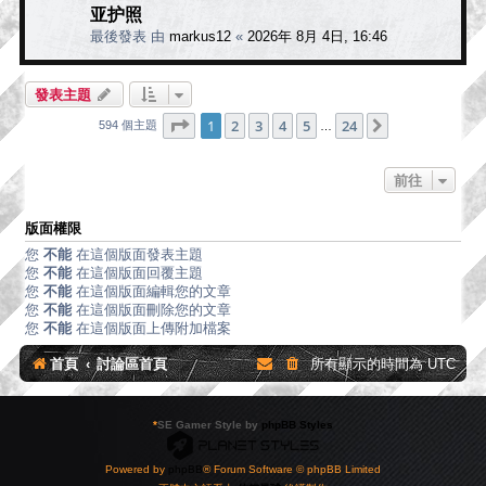
亚护照
最後發表 由
markus12
«
2026年 8月 4日, 16:46
發表主題
第
1
頁 (共
24
頁)
1
2
3
4
5
24
下一頁
594 個主題
…
前往
版面權限
您
不能
在這個版面發表主題
您
不能
在這個版面回覆主題
您
不能
在這個版面編輯您的文章
您
不能
在這個版面刪除您的文章
您
不能
在這個版面上傳附加檔案
首頁
討論區首頁
所有顯示的時間為
UTC
*
SE Gamer Style by
phpBB Styles
Powered by
phpBB
® Forum Software © phpBB Limited