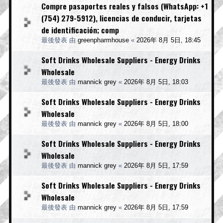
Compre pasaportes reales y falsos (WhatsApp: +1
(754) 279-5912), licencias de conducir, tarjetas
de identificación; comp
最後發表 由
greenpharmhouse
«
2026年 8月 5日, 18:45
Soft Drinks Wholesale Suppliers - Energy Drinks
Wholesale
最後發表 由
mannick grey
«
2026年 8月 5日, 18:03
Soft Drinks Wholesale Suppliers - Energy Drinks
Wholesale
最後發表 由
mannick grey
«
2026年 8月 5日, 18:00
Soft Drinks Wholesale Suppliers - Energy Drinks
Wholesale
最後發表 由
mannick grey
«
2026年 8月 5日, 17:59
Soft Drinks Wholesale Suppliers - Energy Drinks
Wholesale
最後發表 由
mannick grey
«
2026年 8月 5日, 17:59