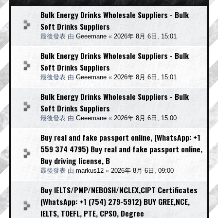
Bulk Energy Drinks Wholesale Suppliers - Bulk
Soft Drinks Suppliers
最後發表 由
Geeemane
«
2026年 8月 6日, 15:01
Bulk Energy Drinks Wholesale Suppliers - Bulk
Soft Drinks Suppliers
最後發表 由
Geeemane
«
2026年 8月 6日, 15:01
Bulk Energy Drinks Wholesale Suppliers - Bulk
Soft Drinks Suppliers
最後發表 由
Geeemane
«
2026年 8月 6日, 15:00
Buy real and fake passport online, (WhatsApp: +1
559 374 4795) Buy real and fake passport online,
Buy driving license, B
最後發表 由
markus12
«
2026年 8月 6日, 09:00
Buy IELTS/PMP/NEBOSH/NCLEX,CIPT Certificates
(WhatsApp: +1 (754) 279-5912) BUY GREE,NCE,
IELTS, TOEFL, PTE, CPSO, Degree