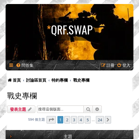
*
QRF.SWAP
問答集
註冊
登入
首頁
討論區首頁
特約專欄
戰史專欄
戰史專欄
搜尋
進階搜尋
發表主題
第
1
頁 (共
24
頁)
1
2
3
4
5
24
下一頁
594 個主題
…
主題