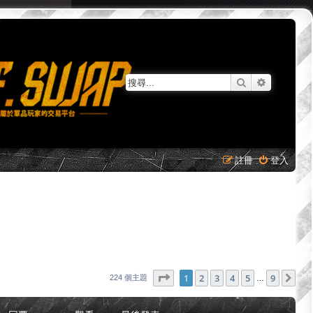
搜尋
進階搜尋
註冊
登入
第
1
頁 (共
9
頁)
1
2
3
4
5
9
下
224 個主題
…