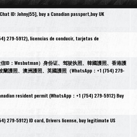
at ID: Johnyj55], buy a Canadian passport,buy UK
) 279-5912), licencias de conducir, tarjetas de
ID：Wesbutman）身份证、驾驶执照、韓國護照、香港護
澳洲護照、英國護照（WhatsApp：+1 (754) 279-
resident permit (WhatsApp：+1 (754) 279-5912) Buy
4) 279-5912) ID card, Drivers license, buy legitimate US