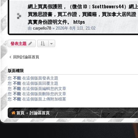
網上買真假護照，（微信 ID：Scottbowers
買雅思證書，買工作證，買國籍，買加拿大居民證
真實身份證明文件。 https
由
carpello78
»
2026年 8月 1日, 21:02
發表主題
回到討論區首頁
版面權限
您
不能
在這個版面發表主題
您
不能
在這個版面回覆主題
您
不能
在這個版面編輯您的文章
您
不能
在這個版面刪除您的文章
您
不能
在這個版面上傳附加檔案
首頁
討論區首頁