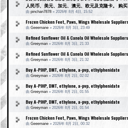
人民币、美元、加元、澳元、欧元及克隆卡。 购
由
pinchan7878
»
2026年 8月 4日, 15:52
Frozen Chicken Feet, Paws, Wings Wholesale Supplier
由
Geeemane
»
2026年 8月 3日, 23:49
Refined Sunflower Oil & Canola Oil Wholesale Supplier
由
Greeyman
»
2026年 8月 3日, 21:33
Refined Sunflower Oil & Canola Oil Wholesale Supplier
由
Greeyman
»
2026年 8月 3日, 21:32
Buy A-PIHP, DMT, ethylone, a-pvp, ethylphenidate
由
Greeyman
»
2026年 8月 2日, 02:02
Buy A-PIHP, DMT, ethylone, a-pvp, ethylphenidate
由
Greeyman
»
2026年 8月 2日, 01:55
Buy A-PIHP, DMT, ethylone, a-pvp, ethylphenidate
由
Greeyman
»
2026年 8月 2日, 01:54
Frozen Chicken Feet, Paws, Wings Wholesale Supplier
由
Geeemane
»
2026年 8月 2日, 00:32