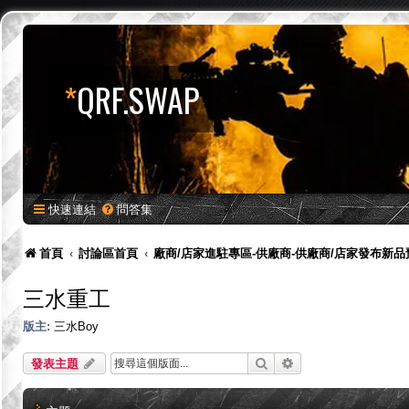
*
QRF.SWAP
快速連結
問答集
首頁
討論區首頁
廠商/店家進駐專區-供廠商-供廠商/店家發布新
三水重工
版主:
三水Boy
搜尋
進階搜尋
發表主題