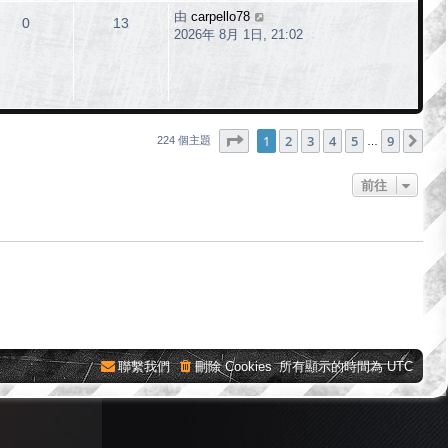
由
carpello78
0
13
2026年 8月 1日, 21:02
第
1
頁 (共
9
頁)
1
2
3
4
5
9
下
224 個主題
…
前往
聯繫我們
刪除 Cookies
所有顯示的時間為
UTC