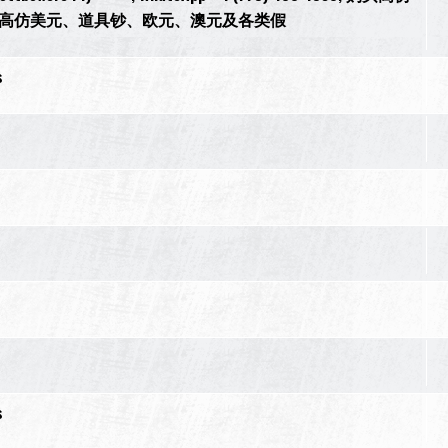
买高仿美元、道具钞、欧元、澳元及各类假
s
s
s
s