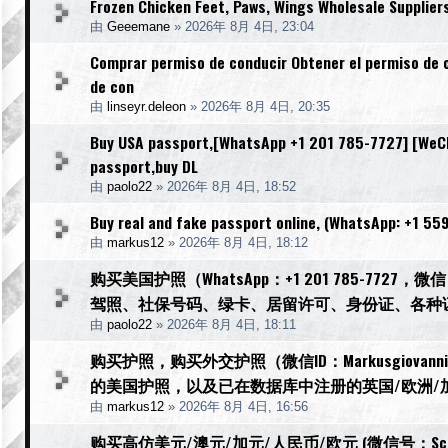
Frozen Chicken Feet, Paws, Wings Wholesale Supplier
由
Geeemane
»
2026年 8月 4日, 23:04
Comprar permiso de conducir Obtener el permiso de c
de con
由
linseyr.deleon
»
2026年 8月 4日, 20:35
Buy USA passport,[WhatsApp +1 201 785-7727] [WeCha
passport,buy DL
由
paolo22
»
2026年 8月 4日, 18:52
Buy real and fake passport online, (WhatsApp: +1 55
由
markus12
»
2026年 8月 4日, 18:12
购买美国护照（WhatsApp：+1 201 785-77
驾照、社保号码、绿卡、居留许可、身份证、各种
由
paolo22
»
2026年 8月 4日, 18:11
购买护照，购买外交护照（微信ID：Markusgiov
的美国护照，以及已在数据库中注册的英国/欧洲/
由
markus12
»
2026年 8月 4日, 16:56
购买高仿美元/澳元/加元/人民币/欧元 (微信号：Scottbower