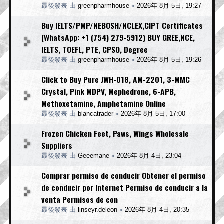
最後發表 由
greenpharmhouse
«
2026年 8月 5日, 19:27
Buy IELTS/PMP/NEBOSH/NCLEX,CIPT Certificates
(WhatsApp: +1 (754) 279-5912) BUY GREE,NCE,
IELTS, TOEFL, PTE, CPSO, Degree
最後發表 由
greenpharmhouse
«
2026年 8月 5日, 19:26
Click to Buy Pure JWH-018, AM-2201, 3-MMC
Crystal, Pink MDPV, Mephedrone, 6-APB,
Methoxetamine, Amphetamine Online
最後發表 由
blancatrader
«
2026年 8月 5日, 17:00
Frozen Chicken Feet, Paws, Wings Wholesale
Suppliers
最後發表 由
Geeemane
«
2026年 8月 4日, 23:04
Comprar permiso de conducir Obtener el permiso
de conducir por Internet Permiso de conducir a la
venta Permisos de con
最後發表 由
linseyr.deleon
«
2026年 8月 4日, 20:35