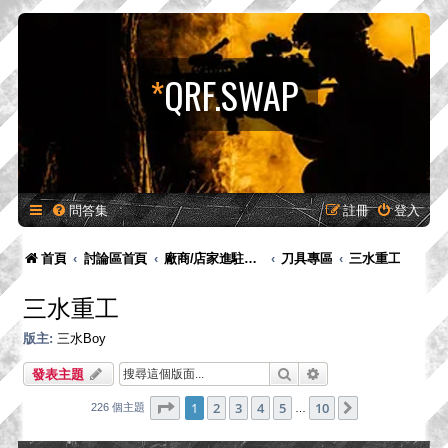
*
QRF.SWAP
問答集
註冊
登入
首頁
討論區首頁
廠商/店家進駐專區-供廠商-供廠商/店家發布新品預告、產品消息，嚴禁販售！
刀具專區
三水重工
三水重工
版主:
三水Boy
搜尋
進階搜尋
發表主題
第
1
頁 (共
10
頁)
1
2
3
4
5
10
下一頁
226 個主題
…