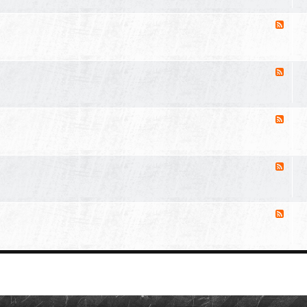
來
源
消
-
二
息
手
來
電
源
消
-
動
二
息
槍
手
來
交
氣
源
易
消
-
動
二
息
槍
手
來
交
人
源
易
消
-
身
二
息
裝
手
來
備
槍
源
交
消
-
枝
易
二
息
配
手
來
件
刀
源
交
-
具
易
二
配
手
件
戶
交