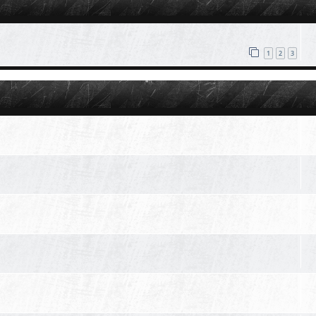
外
易
裝
備
用
1
2
3
品
交
易