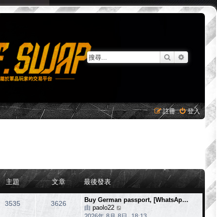
搜尋
進階搜尋
註冊
登入
主題
文章
最後發表
Buy German passport, [WhatsAp…
3535
3626
由
paolo22
檢
2026年 8月 8日, 18:13
視