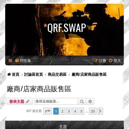
*
QRF.SWAP
問答集
註冊
登入
首頁
討論區首頁
商品交易區
廠商/店家商品販售區
廠商/店家商品販售區
搜尋
進階搜尋
發表主題
第
1
頁 (共
20
頁)
1
2
3
4
5
20
下一頁
497 個主題
…
主題