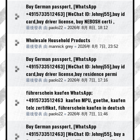
Buy German passport, [WhatsApp
+4915733512463] [WeChat ID: Johnyj55],buy id
card,buy driver license, buy NEBOSH certi ,
最後發表 由
paolo22
«
2026年 8月 8日, 18:12
Wholesale Household Products
最後發表 由
mannick grey
«
2026年 8月 7日, 23:52
Buy German passport, [WhatsApp
+4915733512463] [WeChat ID: Johnyj55],buy id
card,buy driver license,buy residence permi
最後發表 由
paolo22
«
2026年 8月 7日, 17:16
führerschein kaufen WhatsApp;
+4915733512463 kaufen MPU, goethe, kaufen
telc zertifikat, führerschein kaufen in deutsch
最後發表 由
paolo22
«
2026年 8月 7日, 11:46
Buy German passport, [WhatsApp
+4915733512463] [WeChat ID: Johnyj55], buy a