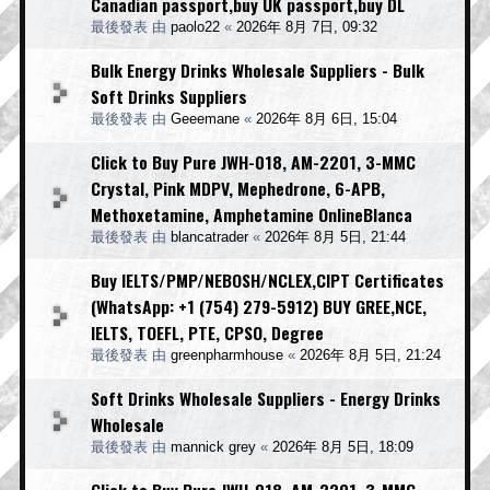
Canadian passport,buy UK passport,buy DL
最後發表 由
paolo22
«
2026年 8月 7日, 09:32
Bulk Energy Drinks Wholesale Suppliers - Bulk
Soft Drinks Suppliers
最後發表 由
Geeemane
«
2026年 8月 6日, 15:04
Click to Buy Pure JWH-018, AM-2201, 3-MMC
Crystal, Pink MDPV, Mephedrone, 6-APB,
Methoxetamine, Amphetamine OnlineBlanca
最後發表 由
blancatrader
«
2026年 8月 5日, 21:44
Buy IELTS/PMP/NEBOSH/NCLEX,CIPT Certificates
(WhatsApp: +1 (754) 279-5912) BUY GREE,NCE,
IELTS, TOEFL, PTE, CPSO, Degree
最後發表 由
greenpharmhouse
«
2026年 8月 5日, 21:24
Soft Drinks Wholesale Suppliers - Energy Drinks
Wholesale
最後發表 由
mannick grey
«
2026年 8月 5日, 18:09