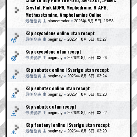
Click to Buy Pure JWH-018, AM-2201, 3-MMC
Crystal, Pink MDPV, Mephedrone, 6-APB,
Methoxetamine, Amphetamine Online
最後發表 由
blancatrader
«
2026年 8月 5日, 16:58
Köp oxycodone online utan recept
最後發表 由
begimay
«
2026年 8月 5日, 03:27
Köp oxycodone utan recept
最後發表 由
begimay
«
2026年 8月 5日, 03:26
Köp subutex online i Sverige utan recept
最後發表 由
begimay
«
2026年 8月 5日, 03:24
Köp subutex online utan recept
最後發表 由
begimay
«
2026年 8月 5日, 03:23
Köp subutex utan recept
最後發表 由
begimay
«
2026年 8月 5日, 03:22
Köp fentanyl online i Sverige utan recept
最後發表 由
begimay
«
2026年 8月 5日, 03:20