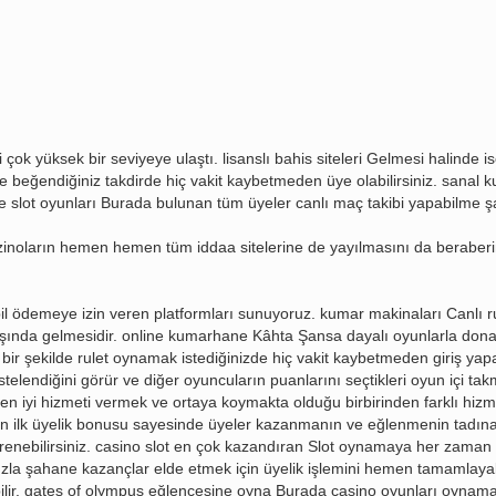
gi çok yüksek bir seviyeye ulaştı. lisanslı bahis siteleri Gelmesi halinde
lir ve beğendiğiniz takdirde hiç vakit kaybetmeden üye olabilirsiniz. sana
ye slot oyunları Burada bulunan tüm üyeler canlı maç takibi yapabilme şa
gazinoların hemen hemen tüm iddaa sitelerine de yayılmasını da beraberin
bil ödemeye izin veren platformları sunuyoruz. kumar makinaları Canlı 
şında gelmesidir. online kumarhane Kâhta Şansa dayalı oyunlarla dona
bir şekilde rulet oynamak istediğinizde hiç vakit kaybetmeden giriş yapab
stelendiğini görür ve diğer oyuncuların puanlarını seçtikleri oyun içi takm
en iyi hizmeti vermek ve ortaya koymakta olduğu birbirinden farklı hizme
ilen ilk üyelik bonusu sayesinde üyeler kazanmanın ve eğlenmenin tadına
renebilirsiniz. casino slot en çok kazandıran Slot oynamaya her zama
nızla şahane kazançlar elde etmek için üyelik işlemini hemen tamamlaya
abilir. gates of olympus eğlencesine oyna Burada casino oyunları oynama