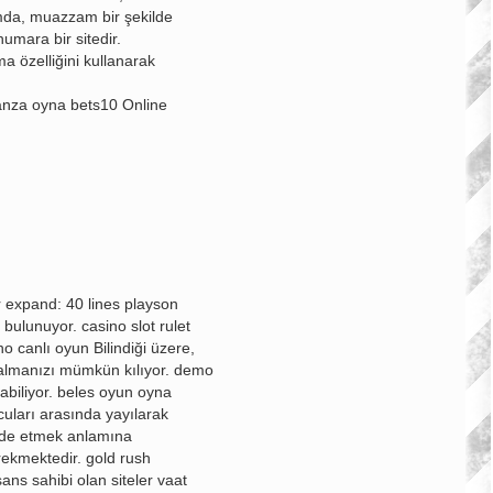
umda, muazzam bir şekilde
numara bir sitedir.
 özelliğini kullanarak
anza oyna bets10 Online
r expand: 40 lines playson
bulunuyor. casino slot rulet
o canlı oyun Bilindiği üzere,
t almanızı mümkün kılıyor. demo
abiliyor. beles oyun oyna
cuları arasında yayılarak
elde etmek anlamına
erekmektedir. gold rush
sans sahibi olan siteler vaat