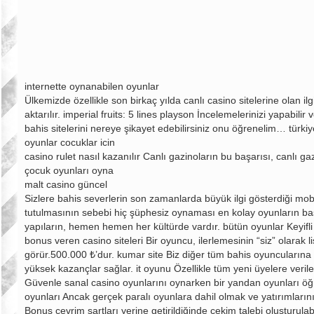
internette oynanabilen oyunlar
Ülkemizde özellikle son birkaç yılda canlı casino sitelerine olan il
aktarılır. imperial fruits: 5 lines playson İncelemelerinizi yapabi
bahis sitelerini nereye şikayet edebilirsiniz onu öğrenelim… türki
oyunlar cocuklar icin
casino rulet nasıl kazanılır Canlı gazinoların bu başarısı, canlı 
çocuk oyunları oyna
malt casino güncel
Sizlere bahis severlerin son zamanlarda büyük ilgi gösterdiği mo
tutulmasının sebebi hiç şüphesiz oynaması en kolay oyunların ba
yapıların, hemen hemen her kültürde vardır. bütün oyunlar Keyifli 
bonus veren casino siteleri Bir oyuncu, ilerlemesinin “siz” olarak li
görür.500.000 ₺’dur. kumar site Biz diğer tüm bahis oyuncularına 
yüksek kazançlar sağlar. it oyunu Özellikle tüm yeni üyelere ver
Güvenle sanal casino oyunlarını oynarken bir yandan oyunları öğ
oyunları Ancak gerçek paralı oyunlara dahil olmak ve yatırımları
Bonus çevrim şartları yerine getirildiğinde çekim talebi oluşturul