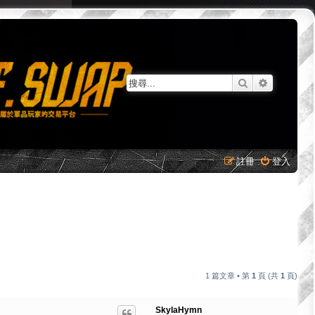
搜尋
進階搜尋
註冊
登入
1 篇文章 • 第
1
頁 (共
1
頁)
SkylaHymn