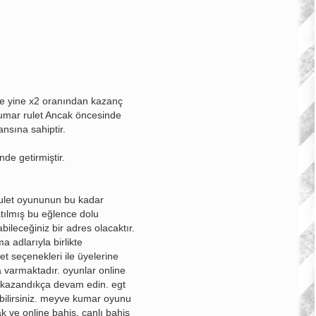
 ise yine x2 oranından kazanç
l kumar rulet Ancak öncesinde
nsına sahiptir.
de getirmiştir.
rulet oyununun bu kadar
tılmış bu eğlence dolu
ileceğiniz bir adres olacaktır.
a adlarıyla birlikte
t seçenekleri ile üyelerine
 varmaktadır. oyunlar online
n kazandıkça devam edin. egt
bilirsiniz. meyve kumar oyunu
k ve online bahis, canlı bahis