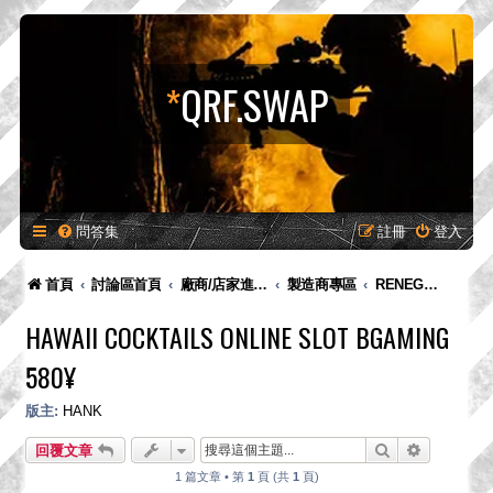
*
QRF.SWAP
問答集
註冊
登入
首頁
討論區首頁
廠商/店家進駐專區-供廠商-供廠商/店家發布新品預告、產品消息，嚴禁販售！
製造商專區
RENEGADE-Tech
HAWAII COCKTAILS ONLINE SLOT BGAMING
580¥
版主:
HANK
搜尋
進階搜尋
回覆文章
1 篇文章 • 第
1
頁 (共
1
頁)