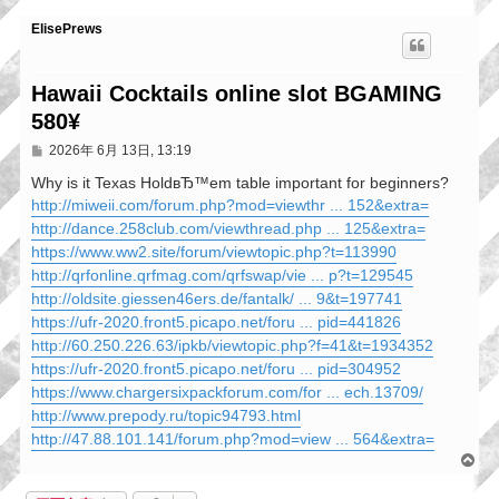
ElisePrews
Hawaii Cocktails online slot BGAMING
580¥
文
2026年 6月 13日, 13:19
章
Why is it Texas HoldвЂ™em table important for beginners?
http://miweii.com/forum.php?mod=viewthr ... 152&extra=
http://dance.258club.com/viewthread.php ... 125&extra=
https://www.ww2.site/forum/viewtopic.php?t=113990
http://qrfonline.qrfmag.com/qrfswap/vie ... p?t=129545
http://oldsite.giessen46ers.de/fantalk/ ... 9&t=197741
https://ufr-2020.front5.picapo.net/foru ... pid=441826
http://60.250.226.63/ipkb/viewtopic.php?f=41&t=1934352
https://ufr-2020.front5.picapo.net/foru ... pid=304952
https://www.chargersixpackforum.com/for ... ech.13709/
http://www.prepody.ru/topic94793.html
http://47.88.101.141/forum.php?mod=view ... 564&extra=
回
頂
端