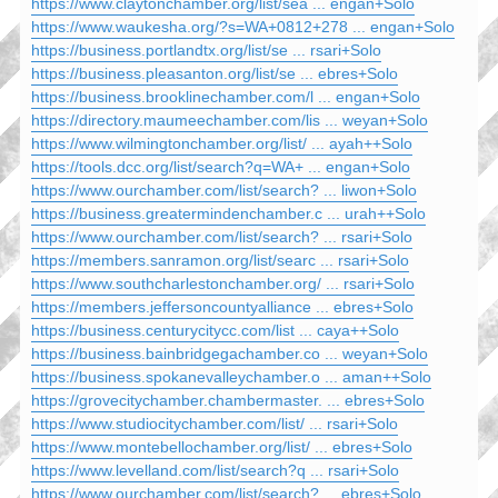
https://www.claytonchamber.org/list/sea ... engan+Solo
https://www.waukesha.org/?s=WA+0812+278 ... engan+Solo
https://business.portlandtx.org/list/se ... rsari+Solo
https://business.pleasanton.org/list/se ... ebres+Solo
https://business.brooklinechamber.com/l ... engan+Solo
https://directory.maumeechamber.com/lis ... weyan+Solo
https://www.wilmingtonchamber.org/list/ ... ayah++Solo
https://tools.dcc.org/list/search?q=WA+ ... engan+Solo
https://www.ourchamber.com/list/search? ... liwon+Solo
https://business.greatermindenchamber.c ... urah++Solo
https://www.ourchamber.com/list/search? ... rsari+Solo
https://members.sanramon.org/list/searc ... rsari+Solo
https://www.southcharlestonchamber.org/ ... rsari+Solo
https://members.jeffersoncountyalliance ... ebres+Solo
https://business.centurycitycc.com/list ... caya++Solo
https://business.bainbridgegachamber.co ... weyan+Solo
https://business.spokanevalleychamber.o ... aman++Solo
https://grovecitychamber.chambermaster. ... ebres+Solo
https://www.studiocitychamber.com/list/ ... rsari+Solo
https://www.montebellochamber.org/list/ ... ebres+Solo
https://www.levelland.com/list/search?q ... rsari+Solo
https://www.ourchamber.com/list/search? ... ebres+Solo