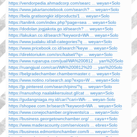
https://vendorpedia.ahmadcorp.com/searc ... weyan+Solo
https://www.jakartanotebook.com/search? ... weyan+Solo
https://bela.gratisongkir.id/products/1 ... weyan+Solo
https://tanilink.com/index.php?page=sea ... weyan+Solo
https://dodolan.jogjakota.go.id/search? ... weyan+Solo
https://lakukan.co.id/search?keyword=WA ... weyan+Solo
https://www.jualaku.id/all-categories?q ... weyan+Solo
https://www.pricebook.co.id/search?keyw ... weyan+Solo
https://direktoriukm.com/src/kalsel/?q= ... weyan+Solo
https://www.ruparupa.com/jual/WA%200812 ... yan%20Solo
https://ruangjual.com/cari/WA%200812%20 ... yan%20Solo
https://belgradechamber.chambermaster.c ... weyan+Solo
https://www.notino.ro/search.asp?exps=W ... weyan+Solo
https://jp.pinterest.com/search/pins/?q ... weyan+Solo
https://nanushop.naalakkersuisut.gl/cat ... weyan+Solo
https://gudangniaga.my.id/cari?cari=WA- ... weyan-Solo
https://shopee.com.br/search?keyword=WA ... weyan+Solo
https://www.conejochamber.org/events/ca ... weyan+Solo
https://business.georgetownchamber.org/ ... caya++Solo
https://www.maderacounty.com/services/s ... ebres+Solo
https://business.edmontonchamber.com/li ... weyan+Solo