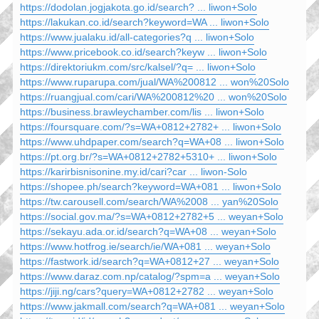
https://dodolan.jogjakota.go.id/search? ... liwon+Solo
https://lakukan.co.id/search?keyword=WA ... liwon+Solo
https://www.jualaku.id/all-categories?q ... liwon+Solo
https://www.pricebook.co.id/search?keyw ... liwon+Solo
https://direktoriukm.com/src/kalsel/?q= ... liwon+Solo
https://www.ruparupa.com/jual/WA%200812 ... won%20Solo
https://ruangjual.com/cari/WA%200812%20 ... won%20Solo
https://business.brawleychamber.com/lis ... liwon+Solo
https://foursquare.com/?s=WA+0812+2782+ ... liwon+Solo
https://www.uhdpaper.com/search?q=WA+08 ... liwon+Solo
https://pt.org.br/?s=WA+0812+2782+5310+ ... liwon+Solo
https://karirbisnisonine.my.id/cari?car ... liwon-Solo
https://shopee.ph/search?keyword=WA+081 ... liwon+Solo
https://tw.carousell.com/search/WA%2008 ... yan%20Solo
https://social.gov.ma/?s=WA+0812+2782+5 ... weyan+Solo
https://sekayu.ada.or.id/search?q=WA+08 ... weyan+Solo
https://www.hotfrog.ie/search/ie/WA+081 ... weyan+Solo
https://fastwork.id/search?q=WA+0812+27 ... weyan+Solo
https://www.daraz.com.np/catalog/?spm=a ... weyan+Solo
https://jiji.ng/cars?query=WA+0812+2782 ... weyan+Solo
https://www.jakmall.com/search?q=WA+081 ... weyan+Solo