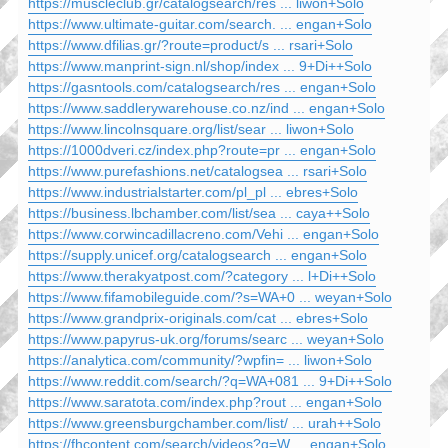
https://muscleclub.gr/catalogsearch/res ... liwon+Solo
https://www.ultimate-guitar.com/search. ... engan+Solo
https://www.dfilias.gr/?route=product/s ... rsari+Solo
https://www.manprint-sign.nl/shop/index ... 9+Di++Solo
https://gasntools.com/catalogsearch/res ... engan+Solo
https://www.saddlerywarehouse.co.nz/ind ... engan+Solo
https://www.lincolnsquare.org/list/sear ... liwon+Solo
https://1000dveri.cz/index.php?route=pr ... engan+Solo
https://www.purefashions.net/catalogsea ... rsari+Solo
https://www.industrialstarter.com/pl_pl ... ebres+Solo
https://business.lbchamber.com/list/sea ... caya++Solo
https://www.corwincadillacreno.com/Vehi ... engan+Solo
https://supply.unicef.org/catalogsearch ... engan+Solo
https://www.therakyatpost.com/?category ... l+Di++Solo
https://www.fifamobileguide.com/?s=WA+0 ... weyan+Solo
https://www.grandprix-originals.com/cat ... ebres+Solo
https://www.papyrus-uk.org/forums/searc ... weyan+Solo
https://analytica.com/community/?wpfin= ... liwon+Solo
https://www.reddit.com/search/?q=WA+081 ... 9+Di++Solo
https://www.saratota.com/index.php?rout ... engan+Solo
https://www.greensburgchamber.com/list/ ... urah++Solo
https://fhcontent.com/search/videos?q=W ... engan+Solo