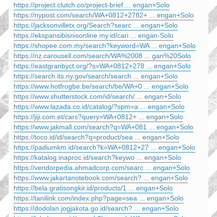
https://project.clutch.co/project-brief ... engan+Solo
https://nypost.com/search/WA+0812+2782+ ... engan+Solo
https://jacksonvilletx.org/Search?searc ... engan+Solo
https://ekspansibisnisonline.my.id/cari ... engan-Solo
https://shopee.com.my/search?keyword=WA ... engan+Solo
https://nz.carousell.com/search/WA%2008 ... gan%20Solo
https://eastgranbyct.org/?s=WA+0812+278 ... engan+Solo
https://search.its.ny.gov/search/search ... engan+Solo
https://www.hotfrogbe.be/search/be/WA+0 ... engan+Solo
https://www.shutterstock.com/id/search/ ... engan+Solo
https://www.lazada.co.id/catalog/?spm=a ... engan+Solo
https://jiji.com.et/cars?query=WA+0812+ ... engan+Solo
https://www.jakmall.com/search?q=WA+081 ... engan+Solo
https://toco.id/id/search?q=product/sea ... engan+Solo
https://padiumkm.id/search?k=WA+0812+27 ... engan+Solo
https://katalog.inaproc.id/search?keywo ... engan+Solo
https://vendorpedia.ahmadcorp.com/searc ... engan+Solo
https://www.jakartanotebook.com/search? ... engan+Solo
https://bela.gratisongkir.id/products/1 ... engan+Solo
https://tanilink.com/index.php?page=sea ... engan+Solo
https://dodolan.jogjakota.go.id/search? ... engan+Solo