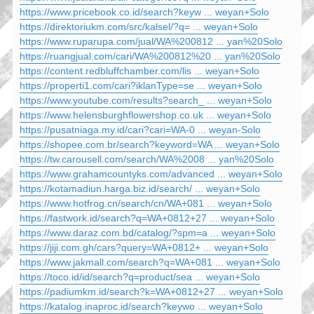
https://www.pricebook.co.id/search?keyw ... weyan+Solo
https://direktoriukm.com/src/kalsel/?q= ... weyan+Solo
https://www.ruparupa.com/jual/WA%200812 ... yan%20Solo
https://ruangjual.com/cari/WA%200812%20 ... yan%20Solo
https://content.redbluffchamber.com/lis ... weyan+Solo
https://properti1.com/cari?iklanType=se ... weyan+Solo
https://www.youtube.com/results?search_ ... weyan+Solo
https://www.helensburghflowershop.co.uk ... weyan+Solo
https://pusatniaga.my.id/cari?cari=WA-0 ... weyan-Solo
https://shopee.com.br/search?keyword=WA ... weyan+Solo
https://tw.carousell.com/search/WA%2008 ... yan%20Solo
https://www.grahamcountyks.com/advanced ... weyan+Solo
https://kotamadiun.harga.biz.id/search/ ... weyan+Solo
https://www.hotfrog.cn/search/cn/WA+081 ... weyan+Solo
https://fastwork.id/search?q=WA+0812+27 ... weyan+Solo
https://www.daraz.com.bd/catalog/?spm=a ... weyan+Solo
https://jiji.com.gh/cars?query=WA+0812+ ... weyan+Solo
https://www.jakmall.com/search?q=WA+081 ... weyan+Solo
https://toco.id/id/search?q=product/sea ... weyan+Solo
https://padiumkm.id/search?k=WA+0812+27 ... weyan+Solo
https://katalog.inaproc.id/search?keywo ... weyan+Solo