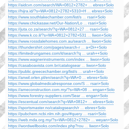
https://aidcvn.com/search/WA+0812+2782+ ... ebres+Solo
https://hijra.id/?s=WA+0812+2782+5310+H ... ebres+Solo
https://www.southlakechamber.com/list/s ... rsari+Solo
https://www.chickasaw.net/Our-Nation/Lo ... rsari+Solo
https://juta.co.za/search/?q=WA+0812+27 ... rsari+Solo
https://www.k.co.il/?s=WA+0812+2782+531 ... liwon+Solo
https://www.rossdalehomes.com.au/search ... liwon+Solo
https://thundershirt.com/pages/search-r ... a+Di++Solo
https://limitedrungames.com/it/search?q ... urah++Solo
https://www.wagnerinstruments.com/index ... liwon+Solo
https://casaboavista.com.br/catalogsear ... liwon+Solo
https://public.greecechamber.org/list/s ... urah++Solo
https://anwil.orlen.pl/en/search?q=WA+0 ... ebres+Solo
https://www.globalmedicalresponse.com/S ... rsari+Solo
https://ameconstruction.com.my/?s=WA+08 ... engan+Solo
https://www.forestry-suppliers.com/Sear ... engan+Solo
https://escentual.com/search?q=WA+0812+ ... ebres+Solo
https://sportsmaster.no/catalogsearch/r ... ebres+Solo
https://pubchem.ncbi.nlm.nih.gov/#query ... rsari+Solo
https://web.mda.org.my/?s=WA+0812+2782+ ... weyan+Solo
https://wordwellbooks.com/index.php?rou ... liwon+Solo