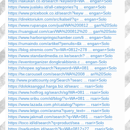
https://lakukan.co.id/search?keyword=WA ... engan+Solo
https://www.jualaku.id/all-categories?q ... engan+Solo
https://www.pricebook.co.id/search?keyw ... engan+Solo
https://direktoriukm.com/src/kalsel/?q= ... engan+Solo
https://www.ruparupa.com/jual/WA%200812 ... gan%20Solo
https://ruangjual.com/cari/WA%200812%20 ... gan%20Solo
https://www.harborspringschamber.com/li ... engan+Solo
https://rumaindo.com/artikel?penulis=&k ... engan+Solo
https://blog.stremio.com/?s=WA+0812+278 ... engan+Solo
https://www.standardmedia.co.ke/search? ... engan+Solo
https://eventorganizer.dongkrakbisnis.c ... engan-Solo
https://shopee.sg/search?keyword=WA+081 ... engan+Solo
https://tw.carousell.com/search/WA%2008 ... ari%20Solo
http://www.prattcounty.org/Search?searc ... rsari+Solo
https://doloksanggul.harga.biz.id/searc ... rsari+Solo
https://www.hotfrog.sg/search/sg/WA+081 ... rsari+Solo
https://www.sribu.com/id/blog/?s=WA+081 ... rsari+Solo
https://www.lazada.com.ph/catalog/?spm= ... rsari+Solo
https://www.letgo.com/arama?query_text= ... rsari+Solo
https://www.jakmall.com/search?q=WA+081 ... rsari+Solo
https://toco.id/id/search?q=product/sea ... rsari+Solo
https://padiumkm.id/search?k=WA+0812+27 ... rsari+Solo