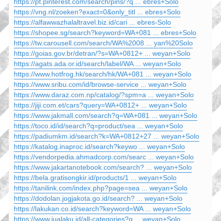
https://pt.pinterest.com/search/pins/?q ... ebres+Solo
https://vng.nl/zoeken?exact=0&only_titl ... ebres+Solo
https://alfawwazhalaltravel.biz.id/cari ... ebres-Solo
https://shopee.sg/search?keyword=WA+081 ... ebres+Solo
https://tw.carousell.com/search/WA%2008 ... yan%20Solo
https://goias.gov.br/detran/?s=WA+0812+ ... weyan+Solo
https://agats.ada.or.id/search/label/WA ... weyan+Solo
https://www.hotfrog.hk/search/hk/WA+081 ... weyan+Solo
https://www.sribu.com/id/browse-service ... weyan+Solo
https://www.daraz.com.np/catalog/?spm=a ... weyan+Solo
https://jiji.com.et/cars?query=WA+0812+ ... weyan+Solo
https://www.jakmall.com/search?q=WA+081 ... weyan+Solo
https://toco.id/id/search?q=product/sea ... weyan+Solo
https://padiumkm.id/search?k=WA+0812+27 ... weyan+Solo
https://katalog.inaproc.id/search?keywo ... weyan+Solo
https://vendorpedia.ahmadcorp.com/searc ... weyan+Solo
https://www.jakartanotebook.com/search? ... weyan+Solo
https://bela.gratisongkir.id/products/1 ... weyan+Solo
https://tanilink.com/index.php?page=sea ... weyan+Solo
https://dodolan.jogjakota.go.id/search? ... weyan+Solo
https://lakukan.co.id/search?keyword=WA ... weyan+Solo
https://www.jualaku.id/all-categories?q ... weyan+Solo