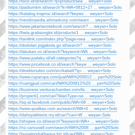
https://toco.id/id/search?q=product/sea ... weyan+Solo
https://padiumkm.id/search?k=WA+0812+27 ... weyan+Solo
https://katalog.inaproc.id/search?keywo ... weyan+Solo
https://vendorpedia.ahmadcorp.com/searc ... weyan+Solo
https://www.jakartanotebook.com/search? ... weyan+Solo
https://bela.gratisongkir.id/products/1 ... weyan+Solo
https://tanilink.com/index.php?page=sea ... weyan+Solo
https://dodolan.jogjakota.go.id/search? ... weyan+Solo
https://lakukan.co.id/search?keyword=WA ... weyan+Solo
https://www.jualaku.id/all-categories?q ... weyan+Solo
https://www.pricebook.co.id/search?keyw ... weyan+Solo
https://direktoriukm.com/src/kalsel/?q= ... weyan+Solo
https://www.ruparupa.com/jual/WA%200812 ... yan%20Solo
https://ruangjual.com/cari/WA%200812%20 ... yan%20Solo
https://business.venturachamber.com/lis ... weyan+Solo
https://properti1.com/cari?iklanType=se ... weyan+Solo
https://sq-al.facebook.com/public/WA+08 ... weyan+Solo
https://www.qualitas.com.au/search/WA+0 ... weyan+Solo
https://dahsyatbisnis.my.id/cari?cari=W ... weyan-Solo
https://shopee.co.id/search?keyword=WA+ ... weyan+Solo
https://nz.carousell.com/search/WA%2008 ... gan%20Solo
https://pusatpodukbagus.biz.id/cari/WA+ ... engan+Solo