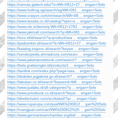
https://canvas.gatech.edu/?s=WA+0812+27 ... engan+Solo
https://www.hotfrog.sg/search/sg/WA+081 ... engan+Solo
https://www.craiyon.com/en/search/WA+08 ... engan+Solo
https://www.lazada.co.id/catalog/?spm=a ... engan+Solo
https://www.olx.in/items/q-WA+0812+2782 ... engan+Solo
https://www.jakmall.com/search?q=WA+081 ... engan+Solo
https://toco.id/id/search?q=product/sea ... engan+Solo
https://padiumkm.id/search?k=WA+0812+27 ... engan+Solo
https://katalog.inaproc.id/search?keywo ... engan+Solo
https://vendorpedia.ahmadcorp.com/searc ... engan+Solo
https://www.jakartanotebook.com/search? ... engan+Solo
https://bela.gratisongkir.id/products/1 ... engan+Solo
https://tanilink.com/index.php?page=sea ... engan+Solo
https://dodolan.jogjakota.go.id/search? ... engan+Solo
https://lakukan.co.id/search?keyword=WA ... engan+Solo
https://www.jualaku.id/all-categories?q ... engan+Solo
https://www.pricebook.co.id/search?keyw ... engan+Solo
https://direktoriukm.com/src/kalsel/?q= ... engan+Solo
https://www.ruparupa.com/jual/WA%200812 ... gan%20Solo
https://ruangjual.com/cari/WA%200812%20 ... gan%20Solo
https://www.germantownchamber.org/list/ ... engan+Solo