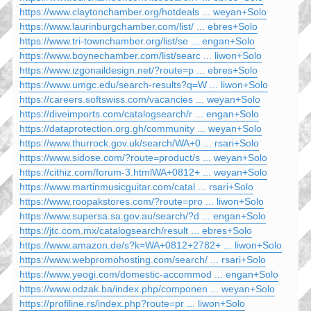
https://www.claytonchamber.org/hotdeals ... weyan+Solo
https://www.laurinburgchamber.com/list/ ... ebres+Solo
https://www.tri-townchamber.org/list/se ... engan+Solo
https://www.boynechamber.com/list/searc ... liwon+Solo
https://www.izgonaildesign.net/?route=p ... ebres+Solo
https://www.umgc.edu/search-results?q=W ... liwon+Solo
https://careers.softswiss.com/vacancies ... weyan+Solo
https://diveimports.com/catalogsearch/r ... engan+Solo
https://dataprotection.org.gh/community ... weyan+Solo
https://www.thurrock.gov.uk/search/WA+0 ... rsari+Solo
https://www.sidose.com/?route=product/s ... weyan+Solo
https://cithiz.com/forum-3.htmlWA+0812+ ... weyan+Solo
https://www.martinmusicguitar.com/catal ... rsari+Solo
https://www.roopakstores.com/?route=pro ... liwon+Solo
https://www.supersa.sa.gov.au/search/?d ... engan+Solo
https://jtc.com.mx/catalogsearch/result ... ebres+Solo
https://www.amazon.de/s?k=WA+0812+2782+ ... liwon+Solo
https://www.webpromohosting.com/search/ ... rsari+Solo
https://www.yeogi.com/domestic-accommod ... engan+Solo
https://www.odzak.ba/index.php/componen ... weyan+Solo
https://profiline.rs/index.php?route=pr ... liwon+Solo