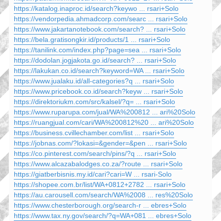
https://katalog.inaproc.id/search?keywo ... rsari+Solo
https://vendorpedia.ahmadcorp.com/searc ... rsari+Solo
https://www.jakartanotebook.com/search? ... rsari+Solo
https://bela.gratisongkir.id/products/1 ... rsari+Solo
https://tanilink.com/index.php?page=sea ... rsari+Solo
https://dodolan.jogjakota.go.id/search? ... rsari+Solo
https://lakukan.co.id/search?keyword=WA ... rsari+Solo
https://www.jualaku.id/all-categories?q ... rsari+Solo
https://www.pricebook.co.id/search?keyw ... rsari+Solo
https://direktoriukm.com/src/kalsel/?q= ... rsari+Solo
https://www.ruparupa.com/jual/WA%200812 ... ari%20Solo
https://ruangjual.com/cari/WA%200812%20 ... ari%20Solo
https://business.cvillechamber.com/list ... rsari+Solo
https://jobnas.com/?lokasi=&gender=&pen ... rsari+Solo
https://co.pinterest.com/search/pins/?q ... rsari+Solo
https://www.alcazabalodges.co.za/?route ... rsari+Solo
https://giatberbisnis.my.id/cari?cari=W ... rsari-Solo
https://shopee.com.br/list/WA+0812+2782 ... rsari+Solo
https://au.carousell.com/search/WA%2008 ... res%20Solo
https://www.chesterborough.org/search-r ... ebres+Solo
https://www.tax.ny.gov/search/?q=WA+081 ... ebres+Solo