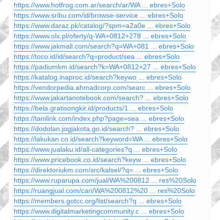
https://www.hotfrog.com.ar/search/ar/WA ... ebres+Solo
https://www.sribu.com/id/browse-service ... ebres+Solo
https://www.daraz.pk/catalog/?spm=a2a0e ... ebres+Solo
https://www.olx.pl/oferty/q-WA+0812+278 ... ebres+Solo
https://www.jakmall.com/search?q=WA+081 ... ebres+Solo
https://toco.id/id/search?q=product/sea ... ebres+Solo
https://padiumkm.id/search?k=WA+0812+27 ... ebres+Solo
https://katalog.inaproc.id/search?keywo ... ebres+Solo
https://vendorpedia.ahmadcorp.com/searc ... ebres+Solo
https://www.jakartanotebook.com/search? ... ebres+Solo
https://bela.gratisongkir.id/products/1 ... ebres+Solo
https://tanilink.com/index.php?page=sea ... ebres+Solo
https://dodolan.jogjakota.go.id/search? ... ebres+Solo
https://lakukan.co.id/search?keyword=WA ... ebres+Solo
https://www.jualaku.id/all-categories?q ... ebres+Solo
https://www.pricebook.co.id/search?keyw ... ebres+Solo
https://direktoriukm.com/src/kalsel/?q= ... ebres+Solo
https://www.ruparupa.com/jual/WA%200812 ... res%20Solo
https://ruangjual.com/cari/WA%200812%20 ... res%20Solo
https://members.gotcc.org/list/search?q ... ebres+Solo
https://www.digitalmarketingcommunity.c ... ebres+Solo