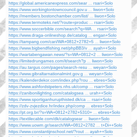
https://global.americanexpress.com/sear ... rsari+Solo
https://www.workingtontowncouncil.gov.u ... liwon+Solo
https://members.bostonchamber.com/list/ ... liwon+Solo
https://www.termoteks.net/?route=produc ... rsari+Solo
https://www.soccerbible.com/search?q=WA ... rsari+Solo
https://www.draga-onlineshop.de/catalog ... engan+Solo
https://tampang.com/cari/WA+0812+2782+5 ... liwon+Solo
https://www.bigbendfishing.net/phpBB3/v ... ayah++Solo
https://wartabengawan.news/?s=WA+0812+2 ... liwon+Solo
https://limitedrungames.com/it/search?p ... liwon+Solo
https://au.targus.com/pages/search-resu ... weyan+Solo
https://www.gibraltarnationalmint.gov.g ... weyan+Solo
https://kalenderdekor.com/index.php?rou ... ebres+Solo
https://www.ashfordstpeters.nhs.uk/comp ... rsari+Solo
https://zanibonilighting.com/catalogsea ... urah++Solo
https://www.sportiganhurupthisted.dk/ca ... rsari+Solo
https://zdv-zvjezdice.hr/index.php/comp ... ebres+Solo
https://pt.org.br/?s=WA+0812+2782+5310+ ... ebres+Solo
https://textilecable.com/dk/catalogsear ... liwon+Solo
https://www.uowm.gr/search/WA+0812+2782 ... t+Di++Solo
https://www.constantijnschool.net/?rout ... ayah++Solo