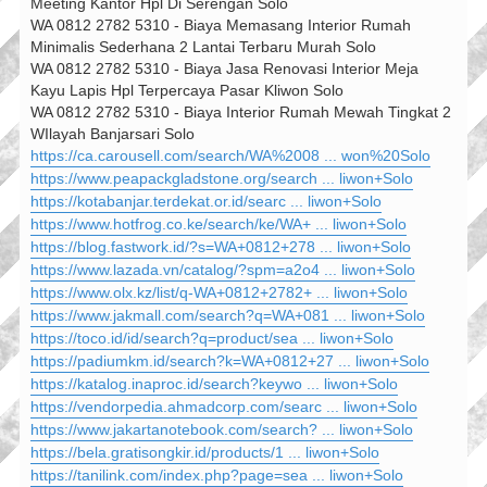
Meeting Kantor Hpl Di Serengan Solo
WA 0812 2782 5310 - Biaya Memasang Interior Rumah
Minimalis Sederhana 2 Lantai Terbaru Murah Solo
WA 0812 2782 5310 - Biaya Jasa Renovasi Interior Meja
Kayu Lapis Hpl Terpercaya Pasar Kliwon Solo
WA 0812 2782 5310 - Biaya Interior Rumah Mewah Tingkat 2
WIlayah Banjarsari Solo
https://ca.carousell.com/search/WA%2008 ... won%20Solo
https://www.peapackgladstone.org/search ... liwon+Solo
https://kotabanjar.terdekat.or.id/searc ... liwon+Solo
https://www.hotfrog.co.ke/search/ke/WA+ ... liwon+Solo
https://blog.fastwork.id/?s=WA+0812+278 ... liwon+Solo
https://www.lazada.vn/catalog/?spm=a2o4 ... liwon+Solo
https://www.olx.kz/list/q-WA+0812+2782+ ... liwon+Solo
https://www.jakmall.com/search?q=WA+081 ... liwon+Solo
https://toco.id/id/search?q=product/sea ... liwon+Solo
https://padiumkm.id/search?k=WA+0812+27 ... liwon+Solo
https://katalog.inaproc.id/search?keywo ... liwon+Solo
https://vendorpedia.ahmadcorp.com/searc ... liwon+Solo
https://www.jakartanotebook.com/search? ... liwon+Solo
https://bela.gratisongkir.id/products/1 ... liwon+Solo
https://tanilink.com/index.php?page=sea ... liwon+Solo