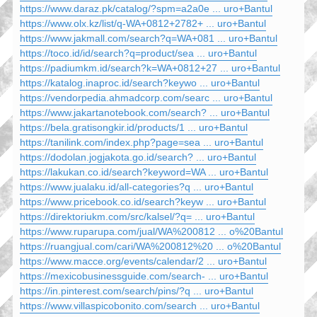
https://www.daraz.pk/catalog/?spm=a2a0e ... uro+Bantul
https://www.olx.kz/list/q-WA+0812+2782+ ... uro+Bantul
https://www.jakmall.com/search?q=WA+081 ... uro+Bantul
https://toco.id/id/search?q=product/sea ... uro+Bantul
https://padiumkm.id/search?k=WA+0812+27 ... uro+Bantul
https://katalog.inaproc.id/search?keywo ... uro+Bantul
https://vendorpedia.ahmadcorp.com/searc ... uro+Bantul
https://www.jakartanotebook.com/search? ... uro+Bantul
https://bela.gratisongkir.id/products/1 ... uro+Bantul
https://tanilink.com/index.php?page=sea ... uro+Bantul
https://dodolan.jogjakota.go.id/search? ... uro+Bantul
https://lakukan.co.id/search?keyword=WA ... uro+Bantul
https://www.jualaku.id/all-categories?q ... uro+Bantul
https://www.pricebook.co.id/search?keyw ... uro+Bantul
https://direktoriukm.com/src/kalsel/?q= ... uro+Bantul
https://www.ruparupa.com/jual/WA%200812 ... o%20Bantul
https://ruangjual.com/cari/WA%200812%20 ... o%20Bantul
https://www.macce.org/events/calendar/2 ... uro+Bantul
https://mexicobusinessguide.com/search- ... uro+Bantul
https://in.pinterest.com/search/pins/?q ... uro+Bantul
https://www.villaspicobonito.com/search ... uro+Bantul