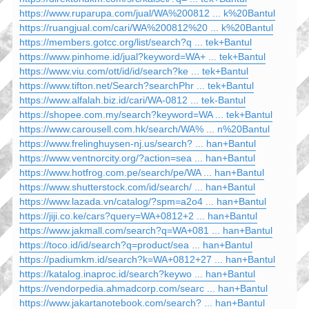
https://www.ruparupa.com/jual/WA%200812 ... k%20Bantul
https://ruangjual.com/cari/WA%200812%20 ... k%20Bantul
https://members.gotcc.org/list/search?q ... tek+Bantul
https://www.pinhome.id/jual?keyword=WA+ ... tek+Bantul
https://www.viu.com/ott/id/id/search?ke ... tek+Bantul
https://www.tifton.net/Search?searchPhr ... tek+Bantul
https://www.alfalah.biz.id/cari/WA-0812 ... tek-Bantul
https://shopee.com.my/search?keyword=WA ... tek+Bantul
https://www.carousell.com.hk/search/WA% ... n%20Bantul
https://www.frelinghuysen-nj.us/search? ... han+Bantul
https://www.ventnorcity.org/?action=sea ... han+Bantul
https://www.hotfrog.com.pe/search/pe/WA ... han+Bantul
https://www.shutterstock.com/id/search/ ... han+Bantul
https://www.lazada.vn/catalog/?spm=a2o4 ... han+Bantul
https://jiji.co.ke/cars?query=WA+0812+2 ... han+Bantul
https://www.jakmall.com/search?q=WA+081 ... han+Bantul
https://toco.id/id/search?q=product/sea ... han+Bantul
https://padiumkm.id/search?k=WA+0812+27 ... han+Bantul
https://katalog.inaproc.id/search?keywo ... han+Bantul
https://vendorpedia.ahmadcorp.com/searc ... han+Bantul
https://www.jakartanotebook.com/search? ... han+Bantul