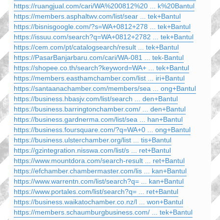
https://ruangjual.com/cari/WA%200812%20 ... k%20Bantul
https://members.asphaltwv.com/list/sear ... tek+Bantul
https://bisnisgoogle.com/?s=WA+0812+278 ... tek+Bantul
https://issuu.com/search?q=WA+0812+2782 ... tek+Bantul
https://cem.com/pt/catalogsearch/result ... tek+Bantul
https://PasarBanjarbaru.com/cari/WA-081 ... tek-Bantul
https://shopee.co.th/search?keyword=WA+ ... tek+Bantul
https://members.easthamchamber.com/list ... iri+Bantul
https://santaanachamber.com/members/sea ... ong+Bantul
https://business.hbasjv.com/list/search ... den+Bantul
https://business.barringtonchamber.com/ ... den+Bantul
https://business.gardnerma.com/list/sea ... han+Bantul
https://business.foursquare.com/?q=WA+0 ... ong+Bantul
https://business.ulsterchamber.org/list ... tis+Bantul
https://gzintegration.nisswa.com/list/s ... ret+Bantul
https://www.mountdora.com/search-result ... ret+Bantul
https://efchamber.chambermaster.com/lis ... kan+Bantul
https://www.warrentn.com/list/search?q= ... kan+Bantul
https://www.portales.com/list/search?q= ... ret+Bantul
https://business.waikatochamber.co.nz/l ... won+Bantul
https://members.schaumburgbusiness.com/ ... tek+Bantul