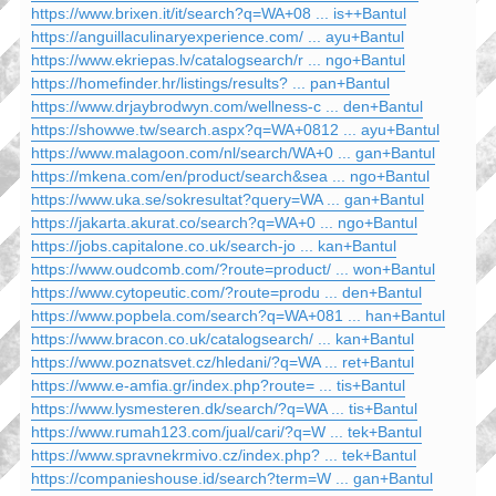
https://www.brixen.it/it/search?q=WA+08 ... is++Bantul
https://anguillaculinaryexperience.com/ ... ayu+Bantul
https://www.ekriepas.lv/catalogsearch/r ... ngo+Bantul
https://homefinder.hr/listings/results? ... pan+Bantul
https://www.drjaybrodwyn.com/wellness-c ... den+Bantul
https://showwe.tw/search.aspx?q=WA+0812 ... ayu+Bantul
https://www.malagoon.com/nl/search/WA+0 ... gan+Bantul
https://mkena.com/en/product/search&sea ... ngo+Bantul
https://www.uka.se/sokresultat?query=WA ... gan+Bantul
https://jakarta.akurat.co/search?q=WA+0 ... ngo+Bantul
https://jobs.capitalone.co.uk/search-jo ... kan+Bantul
https://www.oudcomb.com/?route=product/ ... won+Bantul
https://www.cytopeutic.com/?route=produ ... den+Bantul
https://www.popbela.com/search?q=WA+081 ... han+Bantul
https://www.bracon.co.uk/catalogsearch/ ... kan+Bantul
https://www.poznatsvet.cz/hledani/?q=WA ... ret+Bantul
https://www.e-amfia.gr/index.php?route= ... tis+Bantul
https://www.lysmesteren.dk/search/?q=WA ... tis+Bantul
https://www.rumah123.com/jual/cari/?q=W ... tek+Bantul
https://www.spravnekrmivo.cz/index.php? ... tek+Bantul
https://companieshouse.id/search?term=W ... gan+Bantul