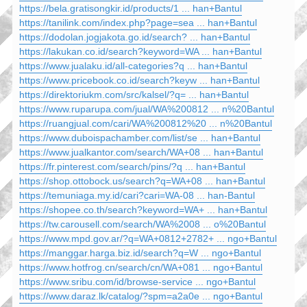
https://bela.gratisongkir.id/products/1 ... han+Bantul
https://tanilink.com/index.php?page=sea ... han+Bantul
https://dodolan.jogjakota.go.id/search? ... han+Bantul
https://lakukan.co.id/search?keyword=WA ... han+Bantul
https://www.jualaku.id/all-categories?q ... han+Bantul
https://www.pricebook.co.id/search?keyw ... han+Bantul
https://direktoriukm.com/src/kalsel/?q= ... han+Bantul
https://www.ruparupa.com/jual/WA%200812 ... n%20Bantul
https://ruangjual.com/cari/WA%200812%20 ... n%20Bantul
https://www.duboispachamber.com/list/se ... han+Bantul
https://www.jualkantor.com/search/WA+08 ... han+Bantul
https://fr.pinterest.com/search/pins/?q ... han+Bantul
https://shop.ottobock.us/search?q=WA+08 ... han+Bantul
https://temuniaga.my.id/cari?cari=WA-08 ... han-Bantul
https://shopee.co.th/search?keyword=WA+ ... han+Bantul
https://tw.carousell.com/search/WA%2008 ... o%20Bantul
https://www.mpd.gov.ar/?q=WA+0812+2782+ ... ngo+Bantul
https://manggar.harga.biz.id/search?q=W ... ngo+Bantul
https://www.hotfrog.cn/search/cn/WA+081 ... ngo+Bantul
https://www.sribu.com/id/browse-service ... ngo+Bantul
https://www.daraz.lk/catalog/?spm=a2a0e ... ngo+Bantul