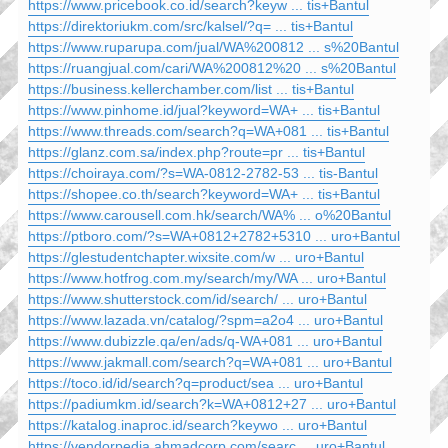
https://www.pricebook.co.id/search?keyw ... tis+Bantul
https://direktoriukm.com/src/kalsel/?q= ... tis+Bantul
https://www.ruparupa.com/jual/WA%200812 ... s%20Bantul
https://ruangjual.com/cari/WA%200812%20 ... s%20Bantul
https://business.kellerchamber.com/list ... tis+Bantul
https://www.pinhome.id/jual?keyword=WA+ ... tis+Bantul
https://www.threads.com/search?q=WA+081 ... tis+Bantul
https://glanz.com.sa/index.php?route=pr ... tis+Bantul
https://choiraya.com/?s=WA-0812-2782-53 ... tis-Bantul
https://shopee.co.th/search?keyword=WA+ ... tis+Bantul
https://www.carousell.com.hk/search/WA% ... o%20Bantul
https://ptboro.com/?s=WA+0812+2782+5310 ... uro+Bantul
https://glestudentchapter.wixsite.com/w ... uro+Bantul
https://www.hotfrog.com.my/search/my/WA ... uro+Bantul
https://www.shutterstock.com/id/search/ ... uro+Bantul
https://www.lazada.vn/catalog/?spm=a2o4 ... uro+Bantul
https://www.dubizzle.qa/en/ads/q-WA+081 ... uro+Bantul
https://www.jakmall.com/search?q=WA+081 ... uro+Bantul
https://toco.id/id/search?q=product/sea ... uro+Bantul
https://padiumkm.id/search?k=WA+0812+27 ... uro+Bantul
https://katalog.inaproc.id/search?keywo ... uro+Bantul
https://vendorpedia.ahmadcorp.com/searc ... uro+Bantul