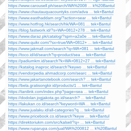
https://www.carousell.ph/search/WA%2008 ... k%20Bantul
https://www.chautauquacountyks.com/adva ... tek+Bantul
https://www.easthaddam.org/?action=sear ... tek+Bantul
https://www.hotfrog.hk/search/hk/WA+081 ... tek+Bantul
https://blog.fastwork.id/?s=WA+0812+278 ... tek+Bantul
https://www.daraz.pk/catalog/?spm=a2a0e ... tek+Bantul
https://www.quikr.com/?sx=true/WA+0812+ ... tek+Bantul
https://www.jakmall.com/search?q=WA+081 ... tek+Bantul
https://toco.id/id/search?q=product/sea ... tek+Bantul
https://padiumkm.id/search?k=WA+0812+27 ... tek+Bantul
https://katalog.inaproc.id/search?keywo ... tek+Bantul
https://vendorpedia.ahmadcorp.com/searc ... tek+Bantul
https://www.jakartanotebook.com/search? ... tek+Bantul
https://bela.gratisongkir.id/products/1 ... tek+Bantul
https://tanilink.com/index.php?page=sea ... tek+Bantul
https://dodolan.jogjakota.go.id/search? ... tek+Bantul
https://lakukan.co.id/search?keyword=WA ... tek+Bantul
https://www.jualaku.id/all-categories?q ... tek+Bantul
https://www.pricebook.co.id/search?keyw ... tek+Bantul
https://direktoriukm.com/src/kalsel/?q= ... tek+Bantul
https://www.ruparupa.com/jual/WA%200812 ... k%20Bantul