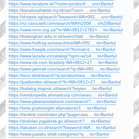
https://www.taralane.ie/?route=product/ ... uro+Bantul
https://kanalusahakita.my.id/cari?cari= ... uro-Bantul
https://shopee.sg/search?keyword=WA+081 ... uro+Bantul
https://nz.carousell.com/search/WA%2008 ... s%20Bantul
https://www.mrm.org.za/?s=WA+0812+2782+ ... tis+Bantul
https://batanghari.ada.or.id/search/lab ... tis+Bantul
https://www.hotfrog.es/search/es/WA+081 ... tis+Bantul
https://www.freepik.com/search?format=s ... tis+Bantul
https://www.lazada.vn/catalog/?spm=a2o4 ... tis+Bantul
https://www.olx.com.lb/ads/q-WA+0812+27 ... tis+Bantul
https://www.jakmall.com/search?q=WA+081 ... tis+Bantul
https://toco.id/id/search?q=product/sea ... tis+Bantul
https://padiumkm.id/search?k=WA+0812+27 ... tis+Bantul
https://katalog.inaproc.id/search?keywo ... tis+Bantul
https://vendorpedia.ahmadcorp.com/searc ... tis+Bantul
https://www.jakartanotebook.com/search? ... tis+Bantul
https://bela.gratisongkir.id/products/1 ... tis+Bantul
https://tanilink.com/index.php?page=sea ... tis+Bantul
https://dodolan.jogjakota.go.id/search? ... tis+Bantul
https://lakukan.co.id/search?keyword=WA ... tis+Bantul
https://www.jualaku.id/all-categories?q ... tis+Bantul