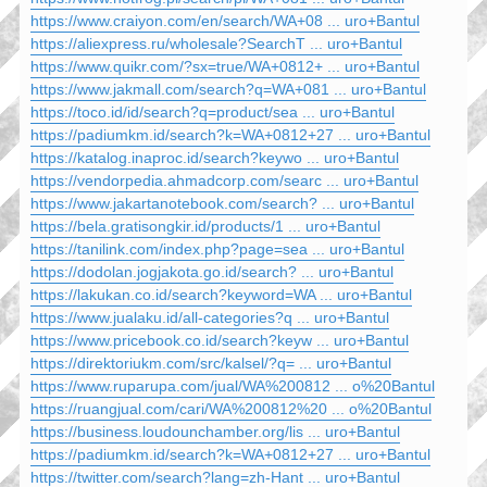
https://www.craiyon.com/en/search/WA+08 ... uro+Bantul
https://aliexpress.ru/wholesale?SearchT ... uro+Bantul
https://www.quikr.com/?sx=true/WA+0812+ ... uro+Bantul
https://www.jakmall.com/search?q=WA+081 ... uro+Bantul
https://toco.id/id/search?q=product/sea ... uro+Bantul
https://padiumkm.id/search?k=WA+0812+27 ... uro+Bantul
https://katalog.inaproc.id/search?keywo ... uro+Bantul
https://vendorpedia.ahmadcorp.com/searc ... uro+Bantul
https://www.jakartanotebook.com/search? ... uro+Bantul
https://bela.gratisongkir.id/products/1 ... uro+Bantul
https://tanilink.com/index.php?page=sea ... uro+Bantul
https://dodolan.jogjakota.go.id/search? ... uro+Bantul
https://lakukan.co.id/search?keyword=WA ... uro+Bantul
https://www.jualaku.id/all-categories?q ... uro+Bantul
https://www.pricebook.co.id/search?keyw ... uro+Bantul
https://direktoriukm.com/src/kalsel/?q= ... uro+Bantul
https://www.ruparupa.com/jual/WA%200812 ... o%20Bantul
https://ruangjual.com/cari/WA%200812%20 ... o%20Bantul
https://business.loudounchamber.org/lis ... uro+Bantul
https://padiumkm.id/search?k=WA+0812+27 ... uro+Bantul
https://twitter.com/search?lang=zh-Hant ... uro+Bantul