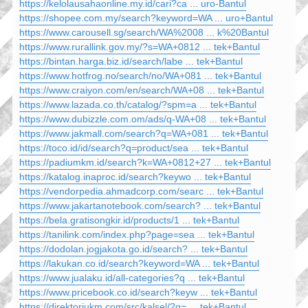
https://kelolausahaonline.my.id/cari?ca ... uro-Bantul
https://shopee.com.my/search?keyword=WA ... uro+Bantul
https://www.carousell.sg/search/WA%2008 ... k%20Bantul
https://www.rurallink.gov.my/?s=WA+0812 ... tek+Bantul
https://bintan.harga.biz.id/search/labe ... tek+Bantul
https://www.hotfrog.no/search/no/WA+081 ... tek+Bantul
https://www.craiyon.com/en/search/WA+08 ... tek+Bantul
https://www.lazada.co.th/catalog/?spm=a ... tek+Bantul
https://www.dubizzle.com.om/ads/q-WA+08 ... tek+Bantul
https://www.jakmall.com/search?q=WA+081 ... tek+Bantul
https://toco.id/id/search?q=product/sea ... tek+Bantul
https://padiumkm.id/search?k=WA+0812+27 ... tek+Bantul
https://katalog.inaproc.id/search?keywo ... tek+Bantul
https://vendorpedia.ahmadcorp.com/searc ... tek+Bantul
https://www.jakartanotebook.com/search? ... tek+Bantul
https://bela.gratisongkir.id/products/1 ... tek+Bantul
https://tanilink.com/index.php?page=sea ... tek+Bantul
https://dodolan.jogjakota.go.id/search? ... tek+Bantul
https://lakukan.co.id/search?keyword=WA ... tek+Bantul
https://www.jualaku.id/all-categories?q ... tek+Bantul
https://www.pricebook.co.id/search?keyw ... tek+Bantul
https://direktoriukm.com/src/kalsel/?q= ... tek+Bantul