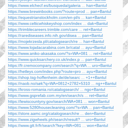
https://www.elchecf.es/busqueda/galeria ... han+Bantul
https://www.brewinbooks.com/?route=prod ... pan+Bantul
https://equestrianstockholm.com/en-pl/s ... kan+Bantul
https://www.celticwhiskeyshop.com/index ... dak+Bantul
https://trimblecareers.trimble.com/care ... ret+Bantul
https://rarediseases.info.nih.gov/disea ... pan+Bantul
https://mojekrzesla.pl/catalogsearch/re ... han+Bantul
https://www.lojadacarabina.com.br/catal ... ayu+Bantul
https://www.aniko-akasaka.com/?s=WA+081 ... ret+Bantul
https://www.quicksarchery.co.uk/index.p ... pan+Bantul
https://fr.cremocompany.com/search?q=WA ... uro+Bantul
https://hetleys.com/index.php?route=pro ... ayu+Bantul
https://shop.tsg-hoffenheim.de/de/searc ... +1++Bantul
https://naob.no/søk?q=WA+0812+2782+5310 ... ng++Bantul
https://kross-romania.ro/catalogsearch/ ... ngo+Bantul
https://www.gsprefab.com.my/en/search/s ... ret+Bantul
https://lewiscountyny.gov/search/WA+081 ... won+Bantul
https://www.5280housecleaning.com/?s=WA ... pan+Bantul
https://store.aamc.org/catalogsearch/re ... den+Bantul
https://www.zigwheels.ph/search/result? ... uro+Bantul
https://www.gtt.fr/fr/search?key=WA+081 ... won+Bantul