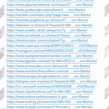
https://www.jakartanotebook.com/search? ... uro+Bantul
https://bela.gratisongkir.id/products/1 ... uro+Bantul
https://tanilink.com/index.php?page=sea ... uro+Bantul
https://dodolan.jogjakota.go.id/search? ... uro+Bantul
https://lakukan.co.id/search?keyword=WA ... uro+Bantul
https://www.jualaku.id/all-categories?q ... uro+Bantul
https://www.pricebook.co.id/search?keyw ... uro+Bantul
https://direktoriukm.com/src/kalsel/?q= ... uro+Bantul
https://www.ruparupa.com/jual/WA%200812 ... o%20Bantul
https://ruangjual.com/cari/WA%200812%20 ... o%20Bantul
https://www.eastgreenwichchamber.com/li ... uro+Bantul
https://tukangpedia.com/ads?q=WA+0812+2 ... uro+Bantul
https://www.primevideo.com/-/id/search/ ... uro+Bantul
https://www.martinezfinecoffees.com/cat ... uro+Bantul
https://andacariapa.dongkrakbisnis.com/ ... uro-Bantul
https://shopee.com.my/search?keyword=WA ... uro+Bantul
https://nz.carousell.com/search/WA%2008 ... o%20Bantul
https://www.cityofcordova.net/?s=WA+081 ... uro+Bantul
https://www.policeroadstransport.fs.gov ... uro+Bantul
https://www.hotfrog.ph/search/ph/WA+081 ... uro+Bantul
https://www.freepik.com/search?format=s ... uro+Bantul