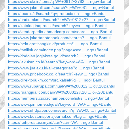
https://www.olx.in/items/q-WA+0812+2782 ... ngo+Bantul
https://www.jakmall.com/search?q=WA+081 ... ngo+Bantul
https://toco.id/id/search?q=product/sea ... ngo+Bantul
https://padiumkm.id/search?k=WA+0812+27 ... ngo+Bantul
https://katalog.inaproc.id/search?keywo ... ngo+Bantul
https://vendorpedia.ahmadcorp.com/searc ... ngo+Bantul
https://www.jakartanotebook.com/search? ... ngo+Bantul
https://bela.gratisongkir.id/products/1 ... ngo+Bantul
https://tanilink.com/index.php?page=sea ... ngo+Bantul
https://dodolan.jogjakota.go.id/search? ... ngo+Bantul
https://lakukan.co.id/search?keyword=WA ... ngo+Bantul
https://www.jualaku.id/all-categories?q ... ngo+Bantul
https://www.pricebook.co.id/search?keyw ... ngo+Bantul
https://direktoriukm.com/src/kalsel/?q= ... ngo+Bantul
https://www.ruparupa.com/jual/WA%200812 ... o%20Bantul
https://ruangjual.com/cari/WA%200812%20 ... o%20Bantul
https://members.csccrchamber.com/list/s ... ngo+Bantul
https://www.pinhome.id/jual?keyword=WA+ ... ngo+Bantul
https://www.uhdpaper.com/search?q=WA+08 ... ngo+Bantul
https://www.bostonsportsjournal.com/tag ... ngo+Bantul
https://raihprestasi.my.id/cari?cari=WA ... ngo-Bantul
https://shopee.co.th/search?keyword=WA+ ... ngo+Bantul