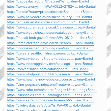
https://dados.ifac.edu.br/tl/dataset?q= ... den+Bantul
https://www.synonyymit.fi/WA+0812+2782+ ... tek+Bantul
https://ctr.mx/?route=product/search&se ... han+Bantul
https://www.belvedere.at/en/suche?query ... tis+Bantul
https://equestrianstockholm.com/it-int/ ... x7++Bantul
https://www.supremepens.co.uk/catalogse ... pan+Bantul
https://www.bigdaishowa.eu/en/catalogse ... ong+Bantul
https://masak.hmb.gov.tr/arama/WA+0812+ ... dak+Bantul
https://templeterrace.gov/Search?search ... pan+Bantul
https://indonesiamanufacturing.com/sear ... won+Bantul
https://careers.seattlechildrens.org/us ... kan+Bantul
https://www.tryrcb.com/?route=product/s ... pan+Bantul
https://www.thepropgallery.com/catalogs ... pan+Bantul
https://sysventilation.com/catalogsearc ... ret+Bantul
https://www.whirlpool.com.hk/chinese/ca ... pan+Bantul
https://www.healtheknowledge.org/course ... ong+Bantul
https://vino-pegas.sk/index.php?route=p ... won+Bantul
https://www.rohe.ee/en/search?page=1&q= ... ong+Bantul
https://slushsales.com.au/catalogsearch ... ong+Bantul
https://www.kartalbombe.com.tr/search/W ... uro+Bantul
https://piletikeskus.ee/et/otsi?q=WA+08 ... dak+Bantul
https://www.circuitspecialists.eu/catal ... gan+Bantul