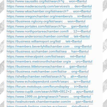
https://www.sausalito.org/list/search?q ... won+Bantul
https://www.maderacounty.com/services/s ... den+Bantul
https://www.wbachamber.org/list/search? ... won+Bantul
https://www.oregonchamber.org/members/s ... iri+Bantul
https://business.nglccny.org/list/searc ... won+Bantul
https://www.portales.com/list/search?q= ... gan+Bantul
https://www.northportareachamber.com/li ... 12++Bantul
https://www.andersonscchamber.com/list/ ... tek+Bantul
https://business.williamsport.org/list/ ... tek+Bantul
https://members.beverlyhillschamber.com ... ong+Bantul
https://business.scchamber.com/list/sea ... han+Bantul
https://www.mineralpoint.com/list/searc ... ret+Bantul
https://members.metronorthchamber.org/e ... uro+Bantul
https://business.littletonareachamber.c ... gan+Bantul
https://business.nwtchamber.com/list/se ... ong+Bantul
https://shelbychamber.net/list/search?q ... ah++Bantul
https://www.echodependonit.com/fr/searc ... ar++Bantul
https://forum.motobuys.com/forumdisplay ... iri+Bantul
https://www.cuplik.com/search/WA+0812+2 ... ayu+Bantul
https://www.1999.co.jp/eng/search?searc ... ong+Bantul
https://walnutcreek.chambermaster.com/m ... gan+Bantul
https://joseph-fashion.com/en-eur/searc ... dak+Bantul