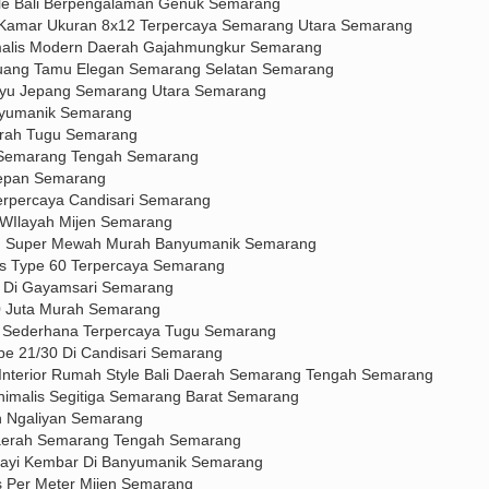
yle Bali Berpengalaman Genuk Semarang
4 Kamar Ukuran 8x12 Terpercaya Semarang Utara Semarang
imalis Modern Daerah Gajahmungkur Semarang
 Ruang Tamu Elegan Semarang Selatan Semarang
ayu Jepang Semarang Utara Semarang
nyumanik Semarang
Murah Tugu Semarang
a Semarang Tengah Semarang
Depan Semarang
erpercaya Candisari Semarang
 WIlayah Mijen Semarang
ah Super Mewah Murah Banyumanik Semarang
is Type 60 Terpercaya Semarang
s Di Gayamsari Semarang
0 Juta Murah Semarang
i Sederhana Terpercaya Tugu Semarang
pe 21/30 Di Candisari Semarang
Interior Rumah Style Bali Daerah Semarang Tengah Semarang
nimalis Segitiga Semarang Barat Semarang
n Ngaliyan Semarang
Daerah Semarang Tengah Semarang
 Bayi Kembar Di Banyumanik Semarang
s Per Meter Mijen Semarang