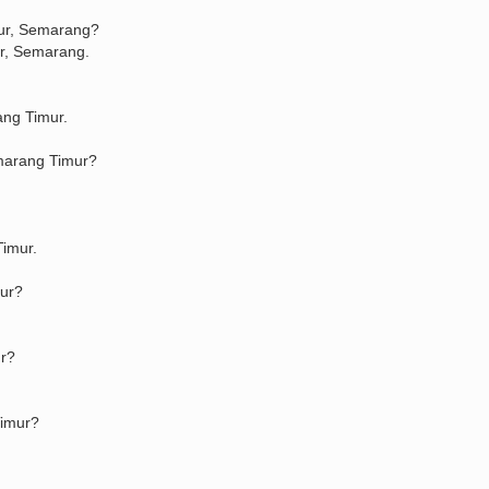
mur, Semarang?
ur, Semarang.
ang Timur.
emarang Timur?
Timur.
mur?
r?
Timur?