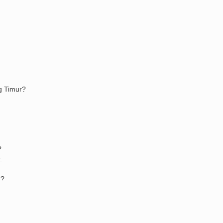
g Timur?
?
.
g?