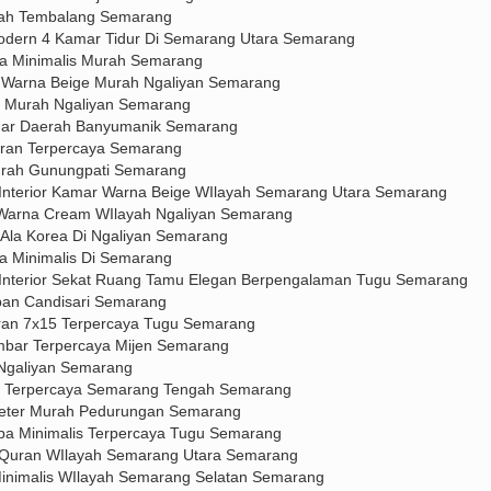
olah Tembalang Semarang
Modern 4 Kamar Tidur Di Semarang Utara Semarang
ja Minimalis Murah Semarang
 Warna Beige Murah Ngaliyan Semarang
2 Murah Ngaliyan Semarang
mar Daerah Banyumanik Semarang
uran Terpercaya Semarang
urah Gunungpati Semarang
Interior Kamar Warna Beige WIlayah Semarang Utara Semarang
 Warna Cream WIlayah Ngaliyan Semarang
Ala Korea Di Ngaliyan Semarang
ja Minimalis Di Semarang
Interior Sekat Ruang Tamu Elegan Berpengalaman Tugu Semarang
pan Candisari Semarang
kuran 7x15 Terpercaya Tugu Semarang
mbar Terpercaya Mijen Semarang
 Ngaliyan Semarang
Hpl Terpercaya Semarang Tengah Semarang
Meter Murah Pedurungan Semarang
pa Minimalis Terpercaya Tugu Semarang
z Quran WIlayah Semarang Utara Semarang
Minimalis WIlayah Semarang Selatan Semarang