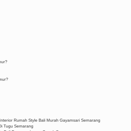
mur?
imur?
nterior Rumah Style Bali Murah Gayamsari Semarang
 Di Tugu Semarang