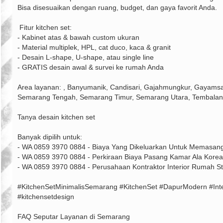
Bisa disesuaikan dengan ruang, budget, dan gaya favorit Anda.
‍ Fitur kitchen set:
- Kabinet atas & bawah custom ukuran
- Material multiplek, HPL, cat duco, kaca & granit
- Desain L-shape, U-shape, atau single line
- GRATIS desain awal & survei ke rumah Anda
Area layanan: , Banyumanik, Candisari, Gajahmungkur, Gayamsa
Semarang Tengah, Semarang Timur, Semarang Utara, Tembalan
Tanya desain kitchen set
Banyak dipilih untuk:
- WA 0859 3970 0884 - Biaya Yang Dikeluarkan Untuk Memasang
- WA 0859 3970 0884 - Perkiraan Biaya Pasang Kamar Ala Kor
- WA 0859 3970 0884 - Perusahaan Kontraktor Interior Rumah S
#KitchenSetMinimalisSemarang #KitchenSet #DapurModern #Interio
#kitchensetdesign
FAQ Seputar Layanan di Semarang