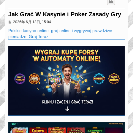
Jak Grać W Kasynie i Poker Zasady Gry
文
2026年 6月 13日, 15:04
章
Polskie kasyno online: graj online i wygrywaj prawdziwe
pieniądze! Graj Teraz!