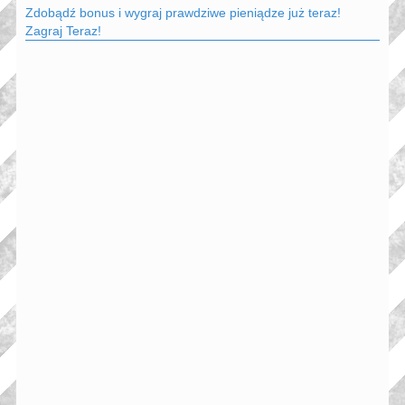
Zdobądź bonus i wygraj prawdziwe pieniądze już teraz!
Zagraj Teraz!