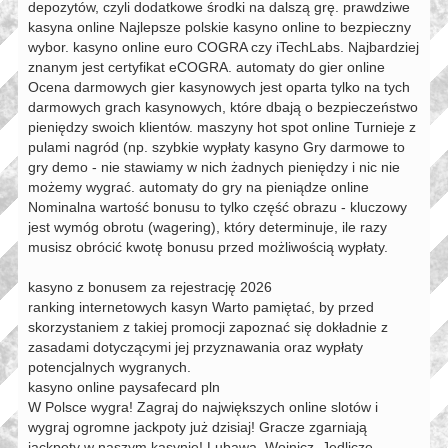
depozytów, czyli dodatkowe środki na dalszą grę. prawdziwe
kasyna online Najlepsze polskie kasyno online to bezpieczny
wybor. kasyno online euro COGRA czy iTechLabs. Najbardziej
znanym jest certyfikat eCOGRA. automaty do gier online
Ocena darmowych gier kasynowych jest oparta tylko na tych
darmowych grach kasynowych, które dbają o bezpieczeństwo
pieniędzy swoich klientów. maszyny hot spot online Turnieje z
pulami nagród (np. szybkie wypłaty kasyno Gry darmowe to
gry demo - nie stawiamy w nich żadnych pieniędzy i nic nie
możemy wygrać. automaty do gry na pieniądze online
Nominalna wartość bonusu to tylko część obrazu - kluczowy
jest wymóg obrotu (wagering), który determinuje, ile razy
musisz obrócić kwotę bonusu przed możliwością wypłaty.
kasyno z bonusem za rejestrację 2026
ranking internetowych kasyn Warto pamiętać, by przed
skorzystaniem z takiej promocji zapoznać się dokładnie z
zasadami dotyczącymi jej przyznawania oraz wypłaty
potencjalnych wygranych.
kasyno online paysafecard pln
W Polsce wygra! Zagraj do największych online slotów i
wygraj ogromne jackpoty już dzisiaj! Gracze zgarniają
jackpoty w naszym kasynie! Lubawa, Wojnicz, Jedlicze,