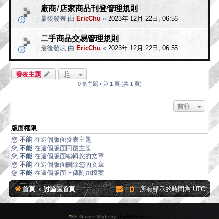
廠商/店家商品刊登管理規則
最後發表 由
EricChu
«
2023年 12月 22日, 06:56
二手商品交易管理規則
最後發表 由
EricChu
«
2023年 12月 22日, 06:55
發表主題
0 個主題 • 第
1
頁 (共
1
頁)
前往
版面權限
您
不能
在這個版面發表主題
您
不能
在這個版面回覆主題
您
不能
在這個版面編輯您的文章
您
不能
在這個版面刪除您的文章
您
不能
在這個版面上傳附加檔案
首頁
討論區首頁
所有顯示的時間為
UTC
*
SE Gamer Style by
phpBB Styles