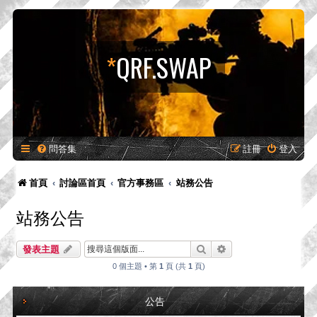
*
QRF.SWAP
問答集
註冊
登入
首頁
討論區首頁
官方事務區
站務公告
站務公告
搜尋
進階搜尋
發表主題
0 個主題 • 第
1
頁 (共
1
頁)
公告